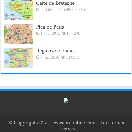
Carte de Bretagne
22 juillet 2015
140,965
Plan de Paris
1 août 2015
134,240
Régions de France
7 mai 2016
129,973
© Copyright 2022, - evasion-online.com - Tous droits
réservés