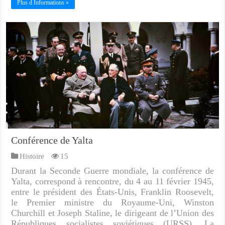
Plus d Informations »
Conférence de Yalta
Histoire
15
Durant la Seconde Guerre mondiale, la conférence de
Yalta, correspond à rencontre, du 4 au 11 février 1945,
entre le président des États-Unis, Franklin Roosevelt,
le Premier ministre du Royaume-Uni, Winston
Churchill et Joseph Staline, le dirigeant de l’Union des
Républiques socialistes soviétiques (URSS). La