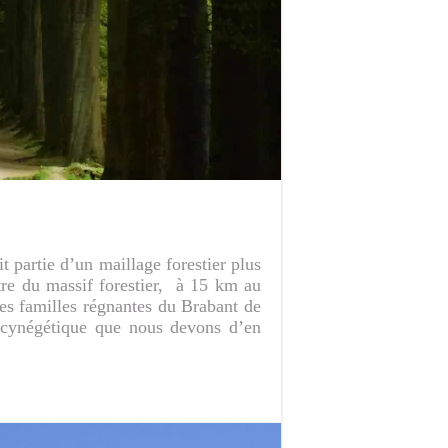
t partie d’un maillage forestier plus
tre du massif forestier, à 15 km au
es familles régnantes du Brabant de
r cynégétique que nous devons d’en