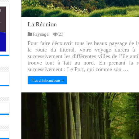
La Réunion
Paysage
23
Pour faire découvrir tous les beaux paysage de l
la route du littoral, votre voyage durera à 
successivement les différentes villes de l’île anti
trouve tout à fait au nord. En prenant la ro
successivement : Le Port, qui comme son …
Plus d Informations »