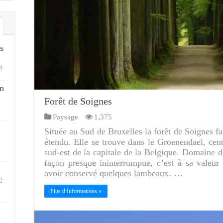
s
8
n
Forêt de Soignes
Paysage
1,375
Située au Sud de Bruxelles la forêt de Soignes fai
étendu. Elle se trouve dans le Groenendael, cen
sud-est de la capitale de la Belgique. Domaine d
façon presque ininterrompue, c’est à sa valeu
avoir conservé quelques lambeaux. …
2
Plus d Informations »