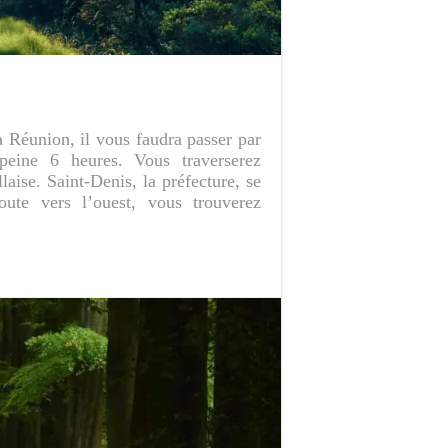
a Réunion, il vous faudra passer par
peine 6 heures. Vous traverserez
llaise. Saint-Denis, la préfecture, se
ute vers l’ouest, vous trouverez