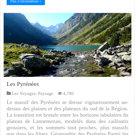
Plus d Informations »
Les Pyrénées
Les Voyages
,
Paysage
4,780
Le massif des Pyrénées se dresse vigoureusement au-
dessus des plaines et des plateaux du sud de la Région.
La transition est brutale entre les horizons tabulaires du
plateau de Lannemezan, modelés dans des cailloutis
grossiers, et les sommets tout proches, plus massifs
que dans les Alpes. Géographie des Pyrénées Parmi les