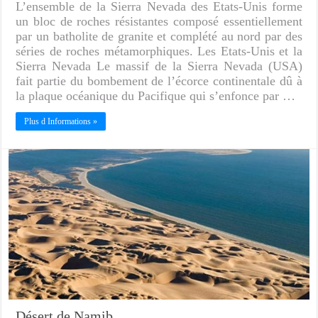
L’ensemble de la Sierra Nevada des Etats-Unis forme
un bloc de roches résistantes composé essentiellement
par un batholite de granite et complété au nord par des
séries de roches métamorphiques. Les Etats-Unis et la
Sierra Nevada Le massif de la Sierra Nevada (USA)
fait partie du bombement de l’écorce continentale dû à
la plaque océanique du Pacifique qui s’enfonce par …
Plus d Informations »
Désert de Namib