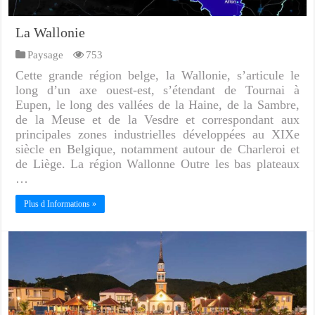
La Wallonie
Paysage
753
Cette grande région belge, la Wallonie, s’articule le
long d’un axe ouest-est, s’étendant de Tournai à
Eupen, le long des vallées de la Haine, de la Sambre,
de la Meuse et de la Vesdre et correspondant aux
principales zones industrielles développées au XIXe
siècle en Belgique, notamment autour de Charleroi et
de Liège. La région Wallonne Outre les bas plateaux
…
Plus d Informations »