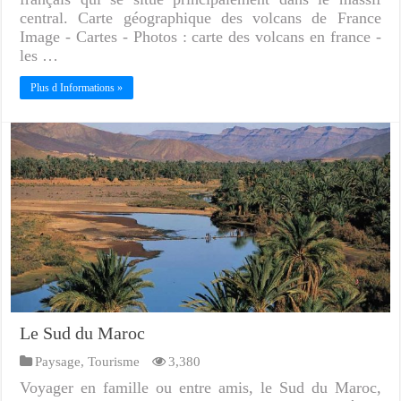
central. Carte géographique des volcans de France
Image - Cartes - Photos : carte des volcans en france -
les …
Plus d Informations »
Le Sud du Maroc
Paysage
,
Tourisme
3,380
Voyager en famille ou entre amis, le Sud du Maroc,