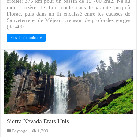
droite); 375 km pour un bassin de 15 700 km2. Né au
mont Lozère, le Tarn coule dans le granite jusqu’à
Florac, puis dans un lit encaissé entre les causses de
Sauveterre et de Méjean, creusant de profondes gorges
(de 400 …
Plus d Informations »
Sierra Nevada Etats Unis
Paysage
1,309