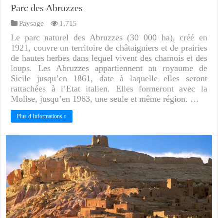
Parc des Abruzzes
Paysage
1,715
Le parc naturel des Abruzzes (30 000 ha), créé en
1921, couvre un territoire de châtaigniers et de prairies
de hautes herbes dans lequel vivent des chamois et des
loups. Les Abruzzes appartiennent au royaume de
Sicile jusqu’en 1861, date à laquelle elles seront
rattachées à l’Etat italien. Elles formeront avec la
Molise, jusqu’en 1963, une seule et même région. …
Plus d Informations »