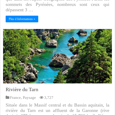
sommets des Pyrénées, nombreux sont ceux qui
dépassent 3 …
Plus d Informations »
Rivière du Tarn
France
,
Paysage
3,727
Située dans le Massif central et du Bassin aquitain, la
rivière du Tarn est un affluent de la Garonne (rive