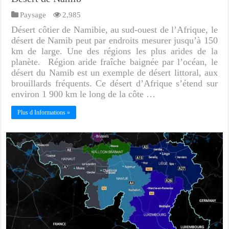
Paysage
2,985
Désert côtier de Namibie, au sud-ouest de l’Afrique, le
désert de Namib peut par endroits mesurer jusqu’à 150
km de large. Une des régions les plus arides de la
planète. Région aride fraîche baignée par l’océan, le
désert du Namib est un exemple de désert littoral, aux
brouillards fréquents. Ce désert d’Afrique s’étend sur
environ 1 900 km le long de la côte …
Plus d Informations »