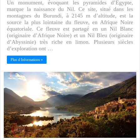
Un monument, évoquant les pyramides d’Égypte,
marque la naissance du Nil. Ce site, situé dans les
montagnes du Burundi, à 2145 m d’altitude, est la
source la plus lointaine du fleuve, en Afrique Noire
équatoriale. Ce fleuve est partagé en un Nil Blanc
(originaire d’Afrique Noire) et un Nil Bleu (originaire
d’Abyssinie) très riche en limon. Plusieurs siècles
d’exploration ont …
Plus d Informations »