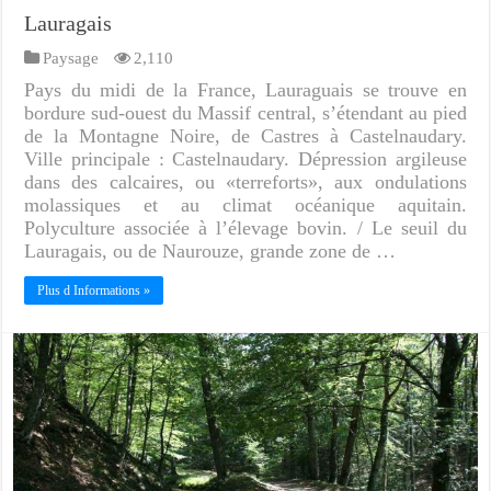
Lauragais
Paysage
2,110
Pays du midi de la France, Lauraguais se trouve en
bordure sud-ouest du Massif central, s’étendant au pied
de la Montagne Noire, de Castres à Castelnaudary.
Ville principale : Castelnaudary. Dépression argileuse
dans des calcaires, ou «terreforts», aux ondulations
molassiques et au climat océanique aquitain.
Polyculture associée à l’élevage bovin. / Le seuil du
Lauragais, ou de Naurouze, grande zone de …
Plus d Informations »