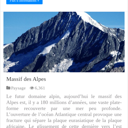
Plus d Informations »
Massif des Alpes
Paysage
6,361
Le futur domaine alpin, aujourd’hui le massif des
Alpes est, il y a 180 millions d’années, une vaste plate-
forme recouverte par une mer peu profonde.
L’ouverture de l’océan Atlantique central provoque une
fracture qui sépare la plaque eurasiatique de la plaque
africaine. Le glissement de cette dernière vers l’est