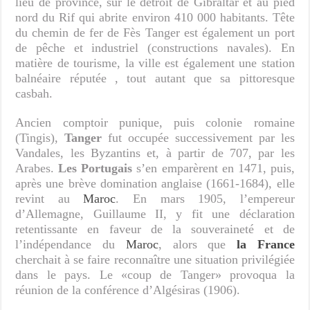
lieu de province, sur le détroit de Gibraltar et au pied
nord du Rif qui abrite environ 410 000 habitants. Tête
du chemin de fer de Fès Tanger est également un port
de pêche et industriel (constructions navales). En
matière de tourisme, la ville est également une station
balnéaire réputée , tout autant que sa pittoresque
casbah.
Ancien comptoir punique, puis colonie romaine
(Tingis),
Tanger
fut occupée successivement par les
Vandales, les Byzantins et, à partir de 707, par les
Arabes.
Les Portugais
s’en emparèrent en 1471, puis,
après une brève domination anglaise (1661-1684), elle
revint au
Maroc
. En mars 1905, l’empereur
d’Allemagne, Guillaume II, y fit une déclaration
retentissante en faveur de la souveraineté et de
l’indépendance du
Maroc
, alors que
la France
cherchait à se faire reconnaître une situation privilégiée
dans le pays. Le «coup de Tanger» provoqua la
réunion de la conférence d’Algésiras (1906).