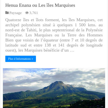
Henua Enana ou Les îles Marquises
Paysage
3,761
Quatorze îles et îlots forment, les îles Marquises, cet
archipel polynésien situé à quelques 1 500 kms. au
nord-est de Tahiti, le plus septentrional de la Polynésie
Française. Les Marquises ou la Terre des Hommes
Bien que voisin de l’équateur (entre 7 et 10 degrés de
latitude sud et entre 138 et 141 degrés de longitude
ouest), les Marquises bénéficie d’un …
Plus d Informations »