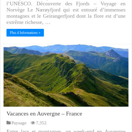
l’UNESCO. Découverte des Fjords – Voyage en
Norvège Le Nærøyfjord qui est entouré d’immenses
montagnes et le Geirangerfjord dont la flore est d’une
extrême richesse, …
Plus d Informations »
Vacances en Auvergne – France
Paysage
7,352
Entre lacs et montagnes, un week-end en Auvergne