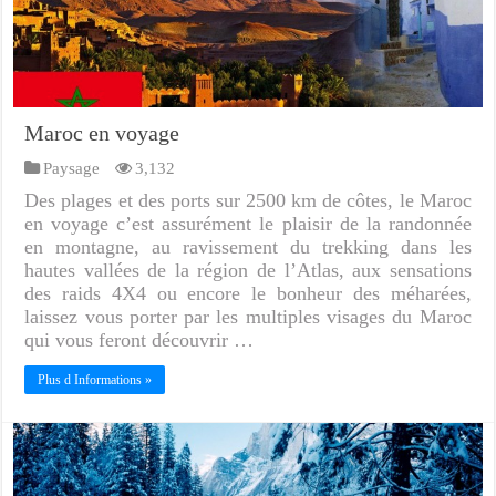
Maroc en voyage
Paysage
3,132
Des plages et des ports sur 2500 km de côtes, le Maroc
en voyage c’est assurément le plaisir de la randonnée
en montagne, au ravissement du trekking dans les
hautes vallées de la région de l’Atlas, aux sensations
des raids 4X4 ou encore le bonheur des méharées,
laissez vous porter par les multiples visages du Maroc
qui vous feront découvrir …
Plus d Informations »