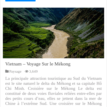
Vietnam – Voyage Sur le Mékong
Paysage
3,649
La principale attraction touristique au Sud du Vietnam
est le site naturel le delta du Mékong et sa capitale Hô
Chi Minh. Croisière sur le Mékong Le delta est
constitué de deux voies fluviales reliées entre-elles par
des petits cours d’eau, elles se jettent dans la mer de
Chine à l’extrême Sud. Une croisière sur le Mékong