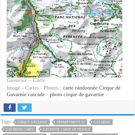
Gavarnie – Carte
Image - Cartes - Photos :
carte randonnée Cirque de
Gavarnie cascade
-
photo cirque de gavarnie
-
Tags
CIRQUE GAVARNIE
DÉPARTEMENT 65
GAVARNIE
GAVARNIE CARTE
GAVARNIE CARTE DE FRANCE