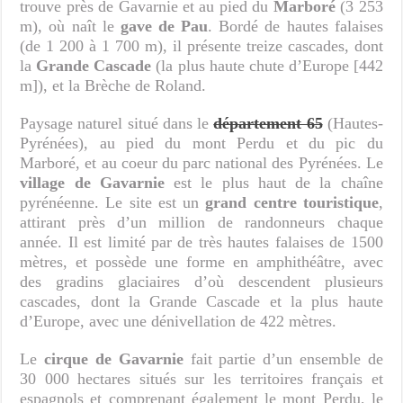
trouve près de Gavarnie et au pied du
Marboré
(3 253
m), où naît le
gave de Pau
. Bordé de hautes falaises
(de 1 200 à 1 700 m), il présente treize cascades, dont
la
Grande Cascade
(la plus haute chute d’Europe [442
m]), et la Brèche de Roland.
Paysage naturel situé dans le
département 65
(Hautes-
Pyrénées), au pied du mont Perdu et du pic du
Marboré, et au coeur du parc national des Pyrénées. Le
village de Gavarnie
est le plus haut de la chaîne
pyrénéenne. Le site est un
grand centre touristique
,
attirant près d’un million de randonneurs chaque
année. Il est limité par de très hautes falaises de 1500
mètres, et possède une forme en amphithéâtre, avec
des gradins glaciaires d’où descendent plusieurs
cascades, dont la Grande Cascade et la plus haute
d’Europe, avec une dénivellation de 422 mètres.
Le
cirque de Gavarnie
fait partie d’un ensemble de
30 000 hectares situés sur les territoires français et
espagnols et comprenant également le mont Perdu, le