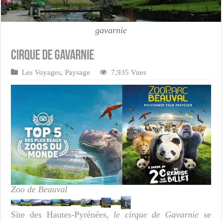
gavarnie
Cirque de Gavarnie
Les Voyages
,
Paysage
7,935 Vues
Zoo de Beauval
Site des Hautes-Pyrénées,
le cirque de Gavarnie
se