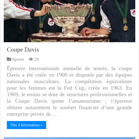
Coupe Davis
Sports
20
Épreuve internationale annuelle de tennis, la coupe
Davis a été créée en 1900 et disputée par des équipes
nationales masculines. La compétition équivalente
pour les femmes est la Fed Cup, créée en 1963. En
1969, le tennis se dote de structures professionnelles et
la Coupe Davis quitte l’amateurisme ; l’épreuve
obtient notamment le soutien financier d’une grande
entreprise privée de …
Plus d Informations »