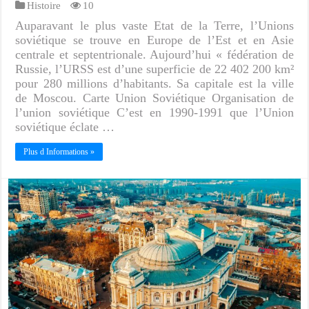
Histoire
10
Auparavant le plus vaste Etat de la Terre, l’Unions
soviétique se trouve en Europe de l’Est et en Asie
centrale et septentrionale. Aujourd’hui « fédération de
Russie, l’URSS est d’une superficie de 22 402 200 km²
pour 280 millions d’habitants. Sa capitale est la ville
de Moscou. Carte Union Soviétique Organisation de
l’union soviétique C’est en 1990-1991 que l’Union
soviétique éclate …
Plus d Informations »