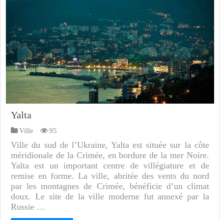
Yalta
Ville
95
Ville du sud de l’Ukraine, Yalta est située sur la côte
méridionale de la Crimée, en bordure de la mer Noire.
Yalta est un important centre de villégiature et de
remise en forme. La ville, abritée des vents du nord
par les montagnes de Crimée, bénéficie d’un climat
doux. Le site de la ville moderne fut annexé par la
Russie …