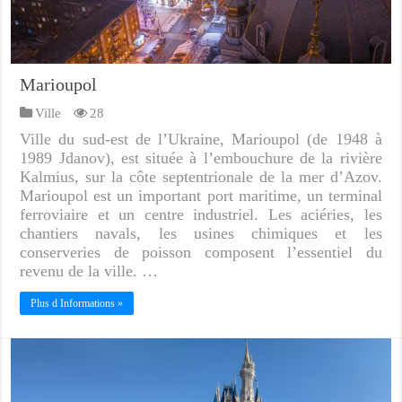
Marioupol
Ville
28
Ville du sud-est de l’Ukraine, Marioupol (de 1948 à
1989 Jdanov), est située à l’embouchure de la rivière
Kalmius, sur la côte septentrionale de la mer d’Azov.
Marioupol est un important port maritime, un terminal
ferroviaire et un centre industriel. Les aciéries, les
chantiers navals, les usines chimiques et les
conserveries de poisson composent l’essentiel du
revenu de la ville. …
Plus d Informations »