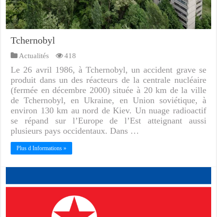
Tchernobyl
Actualités
418
Le 26 avril 1986, à Tchernobyl, un accident grave se
produit dans un des réacteurs de la centrale nucléaire
(fermée en décembre 2000) située à 20 km de la ville
de Tchernobyl, en Ukraine, en Union soviétique, à
environ 130 km au nord de Kiev. Un nuage radioactif
se répand sur l’Europe de l’Est atteignant aussi
plusieurs pays occidentaux. Dans …
Plus d Informations »