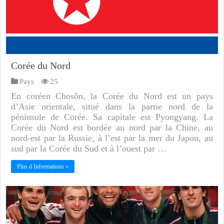
Corée du Nord
Pays
25
En coréen Chosŏn, la Corée du Nord est un pays
d’Asie orientale, situé dans la partie nord de la
péninsule de Corée. Sa capitale est Pyongyang. La
Corée du Nord est bordée au nord par la Chine, au
nord-est par la Russie, à l’est par la mer du Japon, au
sud par la Corée du Sud et à l’ouest par …
Plus d Informations »