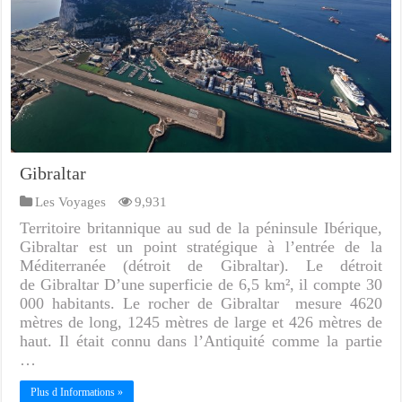
Gibraltar
Les Voyages
9,931
Territoire britannique au sud de la péninsule Ibérique,
Gibraltar est un point stratégique à l’entrée de la
Méditerranée (détroit de Gibraltar). Le détroit
de Gibraltar D’une superficie de 6,5 km², il compte 30
000 habitants. Le rocher de Gibraltar mesure 4620
mètres de long, 1245 mètres de large et 426 mètres de
haut. Il était connu dans l’Antiquité comme la partie
…
Plus d Informations »