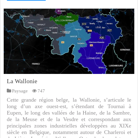
La Wallonie
Paysage
747
Cette grande région belge, la Wallonie, s’articule le
long d’un axe ouest-est, s’étendant de Tournai à
Eupen, le long des vallées de la Haine, de la Sambre,
de la Meuse et de la Vesdre et correspondant aux
principales zones industrielles développées au XIXe
siècle en Belgique, notamment autour de Charleroi et