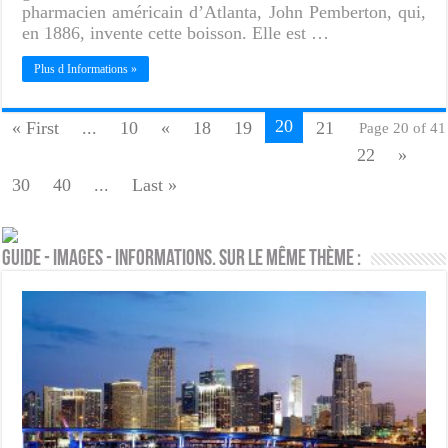
pharmacien américain d’Atlanta, John Pemberton, qui,
en 1886, invente cette boisson. Elle est …
Plus d Informations »
20
« First
...
10
«
18
19
21
Page 20 of 41
22
»
30
40
...
Last »
Guide - Images - Informations. Sur le même thème :