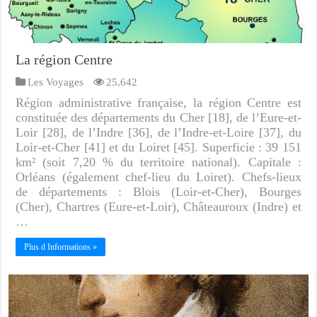
La région Centre
Les Voyages
25,642
Région administrative française, la région Centre est
constituée des départements du Cher [18], de l’Eure-et-
Loir [28], de l’Indre [36], de l’Indre-et-Loire [37], du
Loir-et-Cher [41] et du Loiret [45]. Superficie : 39 151
km² (soit 7,20 % du territoire national). Capitale :
Orléans (également chef-lieu du Loiret). Chefs-lieux
de départements : Blois (Loir-et-Cher), Bourges
(Cher), Chartres (Eure-et-Loir), Châteauroux (Indre) et
…
Plus d Informations »