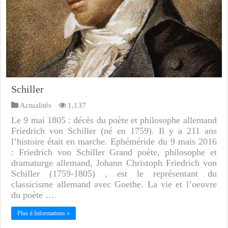
Schiller
Actualités
1,137
Le 9 mai 1805 : décès du poète et philosophe allemand
Friedrich von Schiller (né en 1759). Il y a 211 ans
l’histoire était en marche. Ephéméride du 9 mais 2016
: Friedrich von Schiller Grand poète, philosophe et
dramaturge allemand, Johann Christoph Friedrich von
Schiller (1759-1805) , est le représentant du
classicisme allemand avec Goethe. La vie et l’oeuvre
du poète …
Plus d Informations »