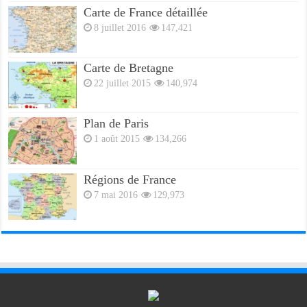
Carte de France détaillée
8 juillet 2016
147,421
Carte de Bretagne
22 juillet 2015
140,974
Plan de Paris
1 août 2015
134,266
Régions de France
7 mai 2016
129,973