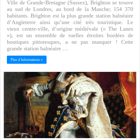
Ville de Grande-Bretagne (Sussex), Brighton se trouve
au sud de Londres, au bord de la Manche; 154 370
habitants. Brighton est la plus grande station balnéaire
d’Angleterre ainsi qu’une cité très touristique. Le
vieux centre-ville, d’origine médiévale (« The Lanes
»), est un ensemble de ruelles étroites bordées de
boutiques pittoresques, a ne pas manquer ! Cette
grande station balnéaire …
Plus d Informations »