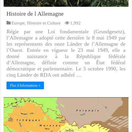
Histoire de l Allemagne
Europe
,
Histoire et Culture
1,992
Régie par une Loi fondamentale (Grundgesetz),
l’Allemagne a adopté cette dernière le 8 mai 1949 par
les représentants des onze Länder de l’Allemagne de
l’Ouest. Entrée en vigueur le 23 mai 1949, elle a
donné naissance à la République fédérale
d’Allemagne, définie comme un État fédéral
démocratique et parlementaire. Le 3 octobre 1990, les
cinq Länder de RDA ont adhéré …
Plus d Informations »