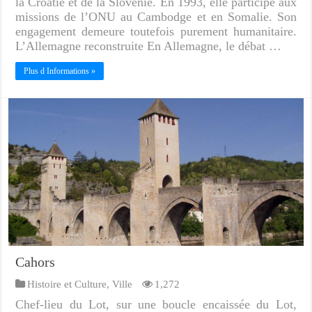
la Croatie et de la Slovénie. En 1993, elle participe aux
missions de l’ONU au Cambodge et en Somalie. Son
engagement demeure toutefois purement humanitaire.
L’Allemagne reconstruite En Allemagne, le débat …
Plus d Informations »
Cahors
Histoire et Culture
,
Ville
1,272
Chef-lieu du Lot, sur une boucle encaissée du Lot,