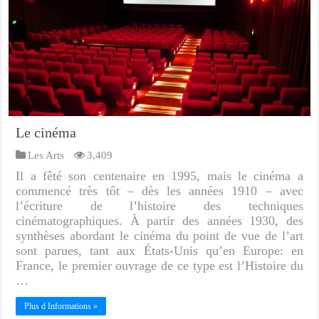
Le cinéma
Les Arts
3,409
Il a fêté son centenaire en 1995, mais le cinéma a
commencé très tôt – dès les années 1910 – avec
l’écriture de l’histoire des techniques
cinématographiques. À partir des années 1930, des
synthèses abordant le cinéma du point de vue de l’art
sont parues, tant aux États-Unis qu’en Europe: en
France, le premier ouvrage de ce type est l’Histoire du
…
Plus d Informations »