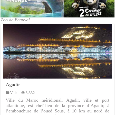
Zoo de Beauval
Agadir
Ville
3,332
Ville du Maroc méridional, Agadir, ville et port
atlantique, est chef-lieu de la province d’Agadir, à
l’embouchure de l’oued Sous, à 10 km au nord de