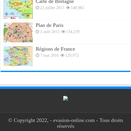
Carte de Bretagne
22 juillet 2015
140,965
Plan de Paris
1 août 2015
134,239
Régions de France
7 mai 2016
129,972
© Copyright 2022, - evasion-online.com - Tous droits
réservés