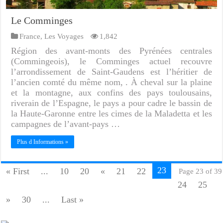
Le Comminges
France
,
Les Voyages
1,842
Région des avant-monts des Pyrénées centrales
(Commingeois), le Comminges actuel recouvre
l’arrondissement de Saint-Gaudens est l’héritier de
l’ancien comté du même nom, . À cheval sur la plaine
et la montagne, aux confins des pays toulousains,
riverain de l’Espagne, le pays a pour cadre le bassin de
la Haute-Garonne entre les cimes de la Maladetta et les
campagnes de l’avant-pays …
Plus d Informations »
23
« First
...
10
20
«
21
22
Page 23 of 39
24
25
»
30
...
Last »