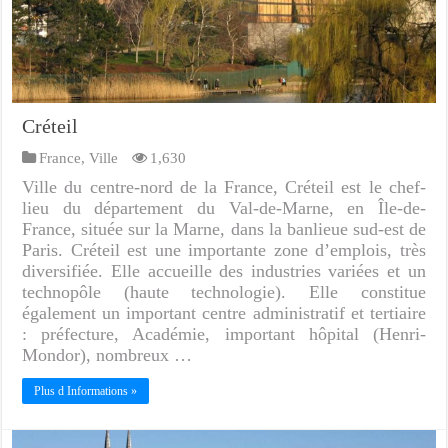
Créteil
France
,
Ville
1,630
Ville du centre-nord de la France, Créteil est le chef-
lieu du département du Val-de-Marne, en Île-de-
France, située sur la Marne, dans la banlieue sud-est de
Paris. Créteil est une importante zone d’emplois, très
diversifiée. Elle accueille des industries variées et un
technopôle (haute technologie). Elle constitue
également un important centre administratif et tertiaire
: préfecture, Académie, important hôpital (Henri-
Mondor), nombreux …
Plus d Informations »