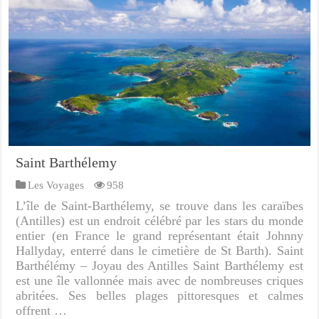
Saint Barthélemy
Les Voyages
958
L’île de Saint-Barthélemy, se trouve dans les caraïbes
(Antilles) est un endroit célébré par les stars du monde
entier (en France le grand représentant était Johnny
Hallyday, enterré dans le cimetière de St Barth). Saint
Barthélémy – Joyau des Antilles Saint Barthélemy est
est une île vallonnée mais avec de nombreuses criques
abritées. Ses belles plages pittoresques et calmes
offrent …