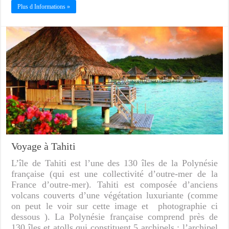
Plus d Informations »
Voyage à Tahiti
L’île de Tahiti est l’une des 130 îles de la Polynésie
française (qui est une collectivité d’outre-mer de la
France d’outre-mer). Tahiti est composée d’anciens
volcans couverts d’une végétation luxuriante (comme
on peut le voir sur cette image et photographie ci
dessous ). La Polynésie française comprend près de
130 îles et atolls qui constituent 5 archipels : l’archipel