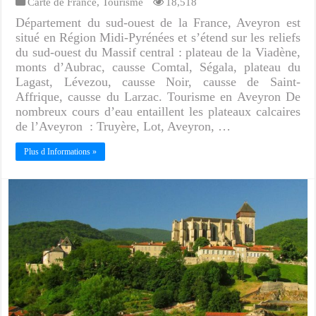
Carte de France
,
Tourisme
18,518
Département du sud-ouest de la France, Aveyron est
situé en Région Midi-Pyrénées et s’étend sur les reliefs
du sud-ouest du Massif central : plateau de la Viadène,
monts d’Aubrac, causse Comtal, Ségala, plateau du
Lagast, Lévezou, causse Noir, causse de Saint-
Affrique, causse du Larzac. Tourisme en Aveyron De
nombreux cours d’eau entaillent les plateaux calcaires
de l’Aveyron : Truyère, Lot, Aveyron, …
Plus d Informations »