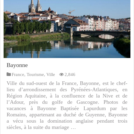
Bayonne
France
,
Tourisme
,
Ville
2,846
Ville du sud-ouest de la France, Bayonne, est le chef-
lieu d’arrondissement des Pyrénées-Atlantiques, en
Région Aquitaine, à la confluence de la Nive et de
l’Adour, près du golfe de Gascogne. Photos de
vacances à Bayonne Baptisée Lapurdum par les
Romains, appartenant au duché de Guyenne, Bayonne
a vécu sous la domination anglaise pendant trois
siècles, à la suite du mariage …