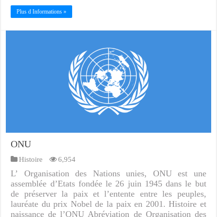
Plus d Informations »
ONU
Histoire
6,954
L’ Organisation des Nations unies, ONU est une
assemblée d’Etats fondée le 26 juin 1945 dans le but
de préserver la paix et l’entente entre les peuples,
lauréate du prix Nobel de la paix en 2001. Histoire et
naissance de l’ONU Abréviation de Organisation des