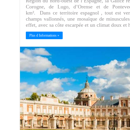
Région du nord-ouest de l’Espagne, la Galice re
Corogne, de Lugo, d’Orense et de Ponteved
km². Dans ce territoire espagnol , tout est ver
champs vallonnés, une mosaïque de minuscules 
effet, avec sa côte escarpée et un climat doux e
Plus d Informations »