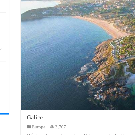
5
Galice
Europe
3,707