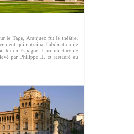
r le Tage, Aranjuez fut le théâtre,
vement qui entraîna l’abdication de
on Ier en Espagne. L’architecture de
levé par Philippe II, et restauré au