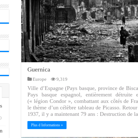
Guernica
Europe
9,319
Ville d’Espagne (Pays basque, province de Biscay
Pays basque espagnol, entièrement détruite 
(« légion Condor », combattant aux côtés de Fr
s
le thème d’un célèbre tableau de Picasso. Retour 
1937, il y a maintenant 79 ans : Destruction de 
0
Plus d Informations »
n