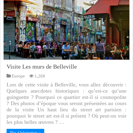
Visite Les murs de Belleville
Europe
1,268
Lors de cette visite à Belleville, vous allez découvrir :
Quelques anecdotes historiques : qu’est-ce qu’une
guinguette ? Pourquoi ce quartier est-il si cosmopolite
? Des photos d’époque vous seront présentées au cours
de la visite Un haut lieu du street art parisien :
pourquoi le street art est-il si présent ? Où peut-on voir
les plus belles œuvres ? …
Plus d Informations »