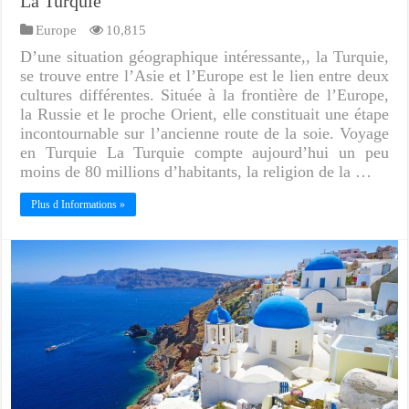
La Turquie
Europe
10,815
D’une situation géographique intéressante,, la Turquie,
se trouve entre l’Asie et l’Europe est le lien entre deux
cultures différentes. Située à la frontière de l’Europe,
la Russie et le proche Orient, elle constituait une étape
incontournable sur l’ancienne route de la soie. Voyage
en Turquie La Turquie compte aujourd’hui un peu
moins de 80 millions d’habitants, la religion de la …
Plus d Informations »