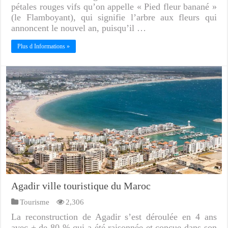
pétales rouges vifs qu’on appelle « Pied fleur banané »
(le Flamboyant), qui signifie l’arbre aux fleurs qui
annoncent le nouvel an, puisqu’il …
Plus d Informations »
Agadir ville touristique du Maroc
Tourisme
2,306
La reconstruction de Agadir s’est déroulée en 4 ans
avec + de 80 % qui a été raisonnée et conçue dans son