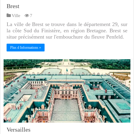
Brest
Ville
7
La ville de Brest se trouve dans le département 29, sur
la côte Sud du Finistère, en région Bretagne. Brest se
situe précisément sur l'embouchure du fleuve Penfeld.
Plus d Informations »
Versailles