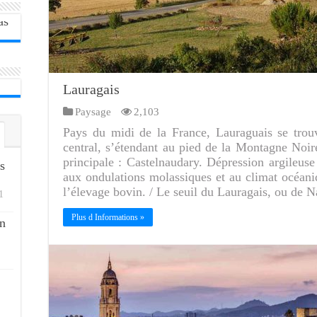
Lauragais
Paysage
2,103
Pays du midi de la France, Lauraguais se trou
central, s’étendant au pied de la Montagne Noire
principale : Castelnaudary. Dépression argileuse 
s
aux ondulations molassiques et au climat océaniq
l’élevage bovin. / Le seuil du Lauragais, ou de
1
Plus d Informations »
n