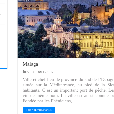
5
Malaga
Ville
12,997
Ville et chef-lieu de province du sud de l’Espag
située sur la Méditerranée, au pied de la Si
habitants. C’est un important port de pêche. L
vin de même nom. La ville est aussi connue pou
Fondée par les Phéniciens, …
Plus d Informations »