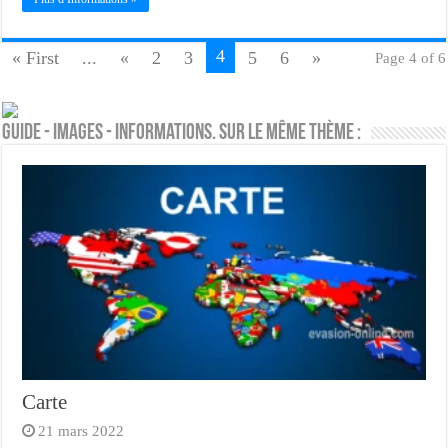
4
« First
...
«
2
3
5
6
»
Page 4 of 6
Guide - Images - Informations. Sur le même thème :
Carte
21 mars 2022