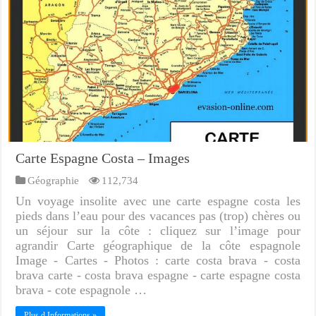
Carte Espagne Costa – Images
Géographie
112,734
Un voyage insolite avec une carte espagne costa les
pieds dans l’eau pour des vacances pas (trop) chères ou
un séjour sur la côte : cliquez sur l’image pour
agrandir Carte géographique de la côte espagnole
Image - Cartes - Photos : carte costa brava - costa
brava carte - costa brava espagne - carte espagne costa
brava - cote espagnole …
Plus d Informations »