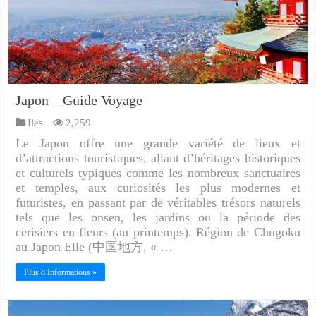
Japon – Guide Voyage
Iles
2,259
Le Japon offre une grande variété de lieux et
d’attractions touristiques, allant d’héritages historiques
et culturels typiques comme les nombreux sanctuaires
et temples, aux curiosités les plus modernes et
futuristes, en passant par de véritables trésors naturels
tels que les onsen, les jardins ou la période des
cerisiers en fleurs (au printemps). Région de Chugoku
au Japon Elle (中国地方, « …
Plus d Informations »