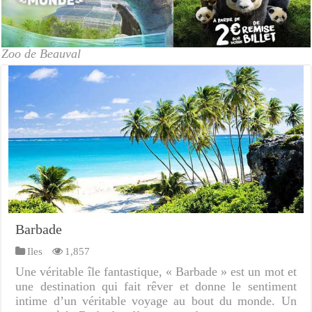
Zoo de Beauval
Barbade
Iles
1,857
Une véritable île fantastique, « Barbade » est un mot et
une destination qui fait rêver et donne le sentiment
intime d’un véritable voyage au bout du monde. Un