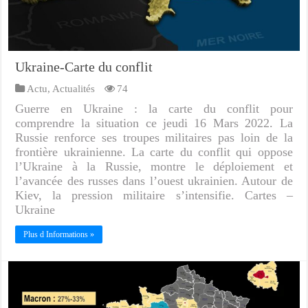
Ukraine-Carte du conflit
Actu
,
Actualités
74
Guerre en Ukraine : la carte du conflit pour
comprendre la situation ce jeudi 16 Mars 2022. La
Russie renforce ses troupes militaires pas loin de la
frontière ukrainienne. La carte du conflit qui oppose
l’Ukraine à la Russie, montre le déploiement et
l’avancée des russes dans l’ouest ukrainien. Autour de
Kiev, la pression militaire s’intensifie. Cartes –
Ukraine
Plus d Informations »