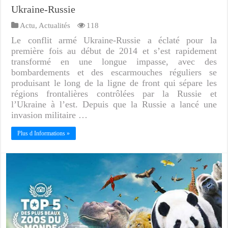
Ukraine-Russie
Actu
,
Actualités
118
Le conflit armé Ukraine-Russie a éclaté pour la
première fois au début de 2014 et s’est rapidement
transformé en une longue impasse, avec des
bombardements et des escarmouches réguliers se
produisant le long de la ligne de front qui sépare les
régions frontalières contrôlées par la Russie et
l’Ukraine à l’est. Depuis que la Russie a lancé une
invasion militaire …
Plus d Informations »