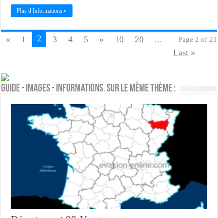
Plus d Informations »
2
«
1
3
4
5
»
10
20
...
Page 2 of 21
Last »
Guide - Images - Informations. Sur le même thème :