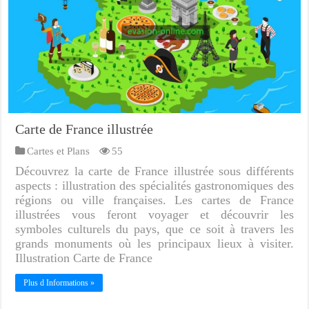
Carte de France illustrée
Cartes et Plans
55
Découvrez la carte de France illustrée sous différents
aspects : illustration des spécialités gastronomiques des
régions ou ville françaises. Les cartes de France
illustrées vous feront voyager et découvrir les
symboles culturels du pays, que ce soit à travers les
grands monuments où les principaux lieux à visiter.
Illustration Carte de France
Plus d Informations »