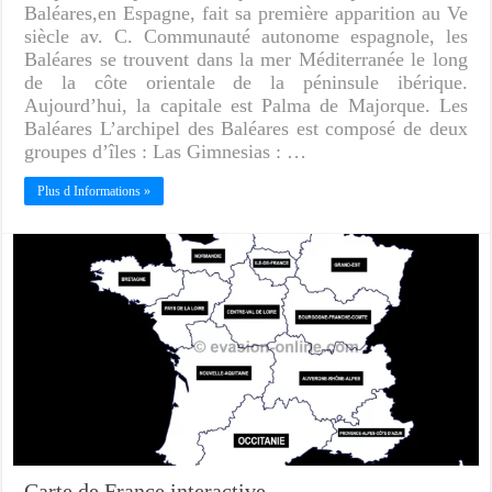
Baléares,en Espagne, fait sa première apparition au Ve
siècle av. C. Communauté autonome espagnole, les
Baléares se trouvent dans la mer Méditerranée le long
de la côte orientale de la péninsule ibérique.
Aujourd’hui, la capitale est Palma de Majorque. Les
Baléares L’archipel des Baléares est composé de deux
groupes d’îles : Las Gimnesias : …
Plus d Informations »
Carte de France interactive