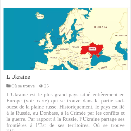
L Ukraine
Où se trouve
25
L’Ukraine est le plus grand pays situé entièrement en
Europe (voir carte) qui se trouve dans la partie sud-
ouest de la plaine russe. Historiquement, le pays est lié
à la Russie, au Donbass, à la Crimée par les conflits et
la guerre. Par rapport à la Russie, l’Ukraine partage ses
frontières à l’Est de ses territoires. Où se trouve