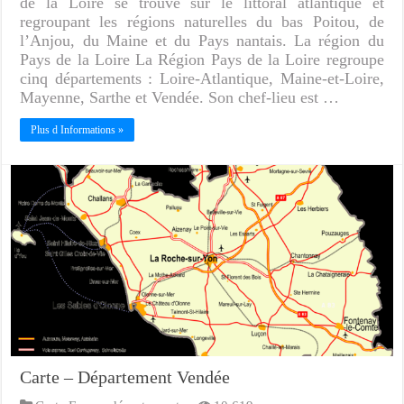
de la Loire se trouve sur le littoral atlantique et
regroupant les régions naturelles du bas Poitou, de
l’Anjou, du Maine et du Pays nantais. La région du
Pays de la Loire La Région Pays de la Loire regroupe
cinq départements : Loire-Atlantique, Maine-et-Loire,
Mayenne, Sarthe et Vendée. Son chef-lieu est …
Plus d Informations »
Carte – Département Vendée