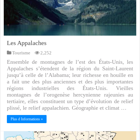
Les Appalaches
Tourisme
2,252
Ensemble de montagnes de l’est des États-Unis, les
Appalaches s’étendent de la région du Saint-Laurent
jusqu’à celle de l’Alabama; leur richesse en houille en
a fait une des plus anciennes et des plus importantes
régions industrielles des États-Unis. Vieilles
montagnes de l’orogenèse hercynienne rajeunies au
tertiaire, elles constituent un type d’évolution de relief
plissé, le relief appalachien. Géographie et climat …
Plus d Informations »