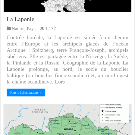
La Laponie
Nature
,
Pays
1,137
Contrée boréale, la Laponie est située à mi-chemin
entre l’Europe et les archipels glacés de l’océan
Arctique : Spitzberg, terre François-Joseph, archipels
sibériens. Elle est partagée entre la Norvège, la Suède,
la Finlande et la Russie. Géographie de la Laponie La
Laponie prolonge, au nord, le socle du bouclier
baltique (ou bouclier finno-scandien) et, au nord-ouest
la chaîne scandinave. Lors …
Plus d Informations »