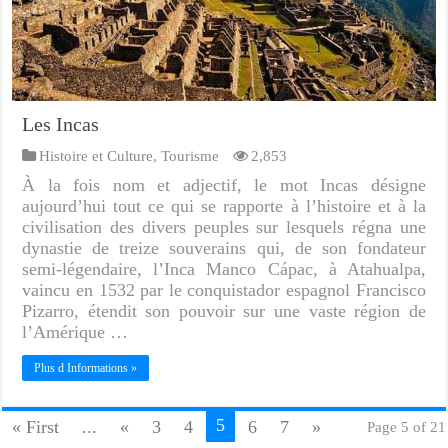
Les Incas
Histoire et Culture
,
Tourisme
2,853
À la fois nom et adjectif, le mot Incas désigne
aujourd’hui tout ce qui se rapporte à l’histoire et à la
civilisation des divers peuples sur lesquels régna une
dynastie de treize souverains qui, de son fondateur
semi-légendaire, l’Inca Manco Cápac, à Atahualpa,
vaincu en 1532 par le conquistador espagnol Francisco
Pizarro, étendit son pouvoir sur une vaste région de
l’Amérique …
Plus d Informations »
5
« First
...
«
3
4
6
7
»
Page 5 of 21