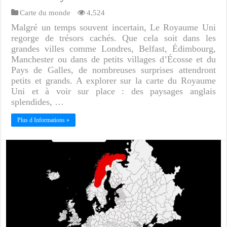
Carte du monde
4,524
Malgré un temps souvent incertain, Le Royaume Uni
regorge de trésors cachés. Que cela soit dans les
grandes villes comme Londres, Belfast, Édimbourg,
Manchester ou dans de petits villages d’Écosse et du
Pays de Galles, de nombreuses surprises attendront
petits et grands. A explorer sur la carte du Royaume
Uni et à voir sur place : des paysages anglais
splendides, …
Plus d Informations »