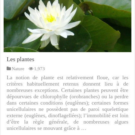
Les plantes
Nature
1,973
La notion de plante est relativement floue, car les
critères habituellement retenus donnent lieu à de
nombreuses exceptions. Certaines plantes peuvent être
dépourvues de chlorophylle (orobranches) ou la perdre
dans certaines conditions (euglènes); certaines formes
unicellulaires ne possèdent pas de paroi squelettique
externe (euglènes, dinoflagellées); l’immobilité est loin
d’être la règle générale, de nombreuses algues
unicellulaires se mouvant grâce à …