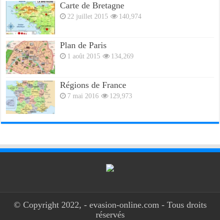
Carte de Bretagne
22 juillet 2015
140,974
Plan de Paris
1 août 2015
134,269
Régions de France
7 mai 2016
129,973
© Copyright 2022, - evasion-online.com - Tous droits
réservés