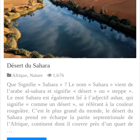
Désert du Sahara
Afrique
,
Nature
1,676
Que Signifie « Sahara » ? Le nom « Sahara » vient de
l’arabe al-sahara et signifie « désert » ou « steppe ».
Le mot Sahara est également lié à l’adjectif ashar, qui
signifie « comme un désert », se référant à la couleur
rougeâtre. C’est le plus grand du monde, le désert du
Sahara prend en écharpe la partie septentrionale de
l’Afrique, continent dont il couvre près d’un quart de
…