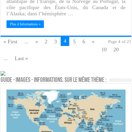
atlantique de l’Europe, de la Norvège au Portugal, la
côte pacifique des États-Unis, du Canada et de
l’Alaska; dans l’hémisphère …
Plus d Informations »
4
« First
...
«
2
3
5
6
»
Page 4 of 21
10
20
...
Last »
Guide - Images - Informations. Sur le même thème :