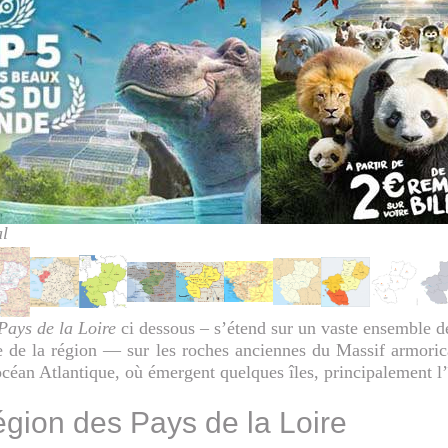
l
Pays de la Loire
ci dessous – s’étend sur un vaste ensemble de
ire de la région — sur les roches anciennes du Massif armoric
’océan Atlantique, où émergent quelques îles, principalement l
égion des Pays de la Loire