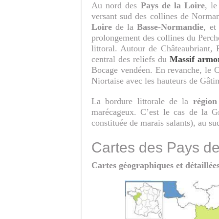
Au nord des
Pays de la Loire
, l
versant sud des collines de Norman
Loire
de la
Basse-Normandie
, et
prolongement des collines du Perche
littoral. Autour de Châteaubriant, 
central des reliefs du
Massif armor
Bocage vendéen. En revanche, le Ch
Niortaise avec les hauteurs de Gâti
La bordure littorale de la
région
marécageux. C’est le cas de la Gr
constituée de marais salants), au su
Cartes des Pays de
Cartes géographiques et détaillée