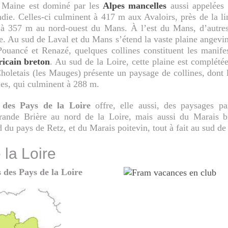
e Maine est dominé par les
Alpes mancelles
aussi appelées 
die. Celles-ci culminent à 417 m aux Avaloirs, près de la l
 à 357 m au nord-ouest du Mans. À l’est du Mans, d’autres
. Au sud de Laval et du Mans s’étend la vaste plaine angevin
Pouancé et Renazé, quelques collines constituent les manifes
icain breton
. Au sud de la Loire, cette plaine est complété
oletais (les Mauges) présente un paysage de collines, dont l’
nes, qui culminent à 288 m.
 des Pays de la Loire
offre, elle aussi, des paysages par
ande Brière au nord de la Loire, mais aussi du Marais bre
d du pays de Retz, et du Marais poitevin, tout à fait au sud de
 la Loire
s des Pays de la Loire