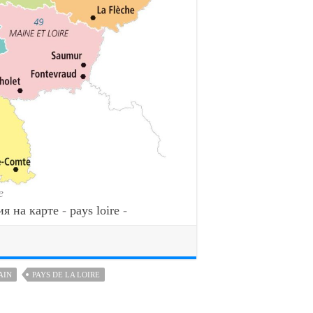
e
ия на карте
-
pays loire
-
AIN
PAYS DE LA LOIRE