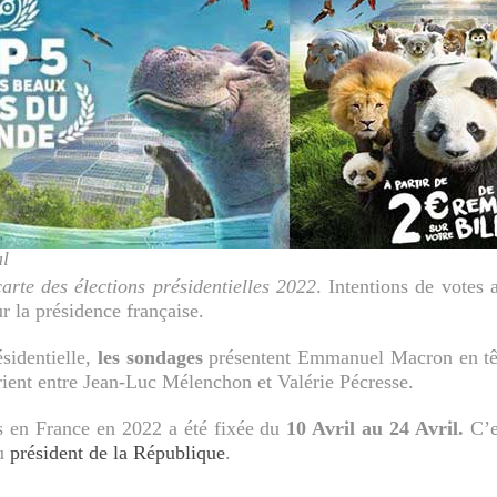
l
carte des élections présidentielles 2022
. Intentions de votes
r la présidence française.
sidentielle,
les sondages
présentent Emmanuel Macron en têt
rient entre Jean-Luc Mélenchon et Valérie Pécresse.
es en France en 2022 a été fixée du
10 Avril au 24 Avril.
C’es
du
président de la République
.