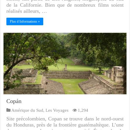
de la Californie. Bien que de nombreux films soient
réalisés ailleurs, …
Plus d Informations »
Copán
Amérique du Sud
,
Les Voyages
1,294
Site précolombien, Copan se trouve dans le nord-ouest
du Honduras, près de la frontière guatémaltèque. L’une