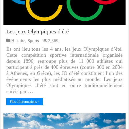
Les jeux Olympiques d été
Histoire
,
Sports
2,369
Ils ont lieu tous les 4 ans, les jeux Olympiques d’été.
Cette compétition sportive internationale organisée
depuis 1896, regroupe plus de 11 000 athlètes qui
participent à près de 400 épreuves (contre 300 en 2004
à Athènes, en Grèce), les JO d’été constituent l’un des
événements les plus médiatisés au monde. Les jeux
Olympiques d’été sont en outre traditionnellement
suivis par …
Plus d Informations »