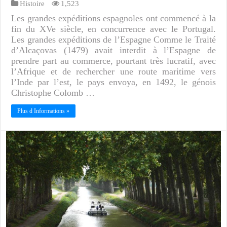
Histoire
1,523
Les grandes expéditions espagnoles ont commencé à la
fin du XVe siècle, en concurrence avec le Portugal.
Les grandes expéditions de l’Espagne Comme le Traité
d’Alcaçovas (1479) avait interdit à l’Espagne de
prendre part au commerce, pourtant très lucratif, avec
l’Afrique et de rechercher une route maritime vers
l’Inde par l’est, le pays envoya, en 1492, le génois
Christophe Colomb …
Plus d Informations »