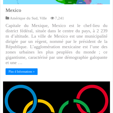
Mexico
Amérique du Sud
,
Ville
7,241
Capitale du Mexique, Mexico est le chef-lieu du
district fédéral, située dans le centre du pays, à 2 239
m d’altitude. La ville de Mexico est une municipalité
dirigée par un régent, nommé par le président de la
République. L’agglomération mexicaine est l’une des
zones urbaines les plus peuplées du monde ; ce
gigantisme, caractérisé par une démographie galopante
et une …
Plus d Informations »