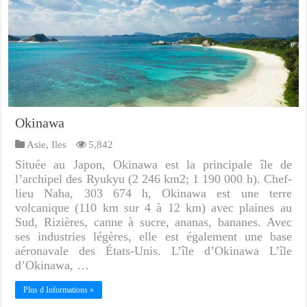
Okinawa
Asie
,
Iles
5,842
Située au Japon, Okinawa est la principale île de
l’archipel des Ryukyu (2 246 km2; 1 190 000 h). Chef-
lieu Naha, 303 674 h, Okinawa est une terre
volcanique (110 km sur 4 à 12 km) avec plaines au
Sud, Rizières, canne à sucre, ananas, bananes. Avec
ses industries légères, elle est également une base
aéronavale des États-Unis. L’île d’Okinawa L’île
d’Okinawa, …
Plus d Informations »