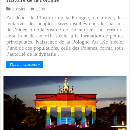
Histoire
1,599
Au début de l’histoire de la Pologne, on trouve, les
tentatives des peuples slaves installés dans les bassins
de l’Oder et de la Vistule de s’identifier à un territoire
aboutirent dès le VIIe siècle, à la formation de petites
principautés. Naissance de la Pologne Au IXe siècle,
l’une de ces populations, celle des Polanes, forma sous
l’autorité de la dynastie …
Plus d Informations »