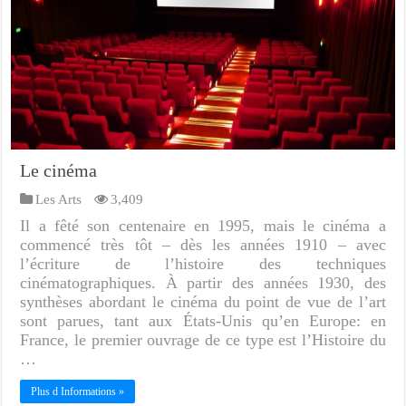
Le cinéma
Les Arts
3,409
Il a fêté son centenaire en 1995, mais le cinéma a
commencé très tôt – dès les années 1910 – avec
l’écriture de l’histoire des techniques
cinématographiques. À partir des années 1930, des
synthèses abordant le cinéma du point de vue de l’art
sont parues, tant aux États-Unis qu’en Europe: en
France, le premier ouvrage de ce type est l’Histoire du
…
Plus d Informations »