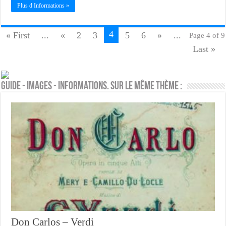
Plus d Informations »
4
« First
...
«
2
3
5
6
»
...
Page 4 of 9
Last »
Guide - Images - Informations. Sur le même thème :
Don Carlos – Verdi