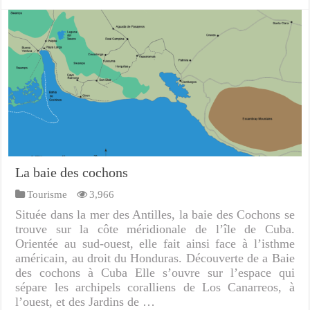
La baie des cochons
Tourisme
3,966
Située dans la mer des Antilles, la baie des Cochons se
trouve sur la côte méridionale de l’île de Cuba.
Orientée au sud-ouest, elle fait ainsi face à l’isthme
américain, au droit du Honduras. Découverte de a Baie
des cochons à Cuba Elle s’ouvre sur l’espace qui
sépare les archipels coralliens de Los Canarreos, à
l’ouest, et des Jardins de …