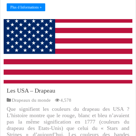
Plus d Informations »
Les USA – Drapeau
Drapeaux du monde
4,578
Que signifient les couleurs du drapeau des USA ?
L’histoire montre que le rouge, blanc et bleu n’avaient
pas la même signification en 1777 (couleurs du
drapeau des Etats-Unis) que celui du « Stars and
Stripes » d’aujourd’hui. Les couleurs des bandes