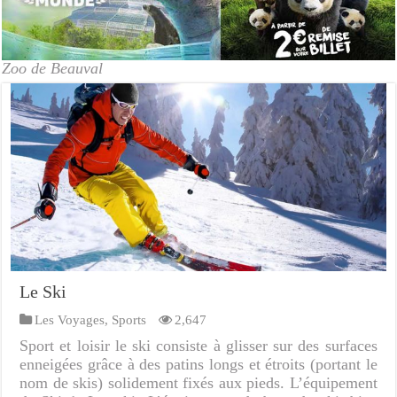
Zoo de Beauval
Le Ski
Les Voyages
,
Sports
2,647
Sport et loisir le ski consiste à glisser sur des surfaces
enneigées grâce à des patins longs et étroits (portant le
nom de skis) solidement fixés aux pieds. L’équipement