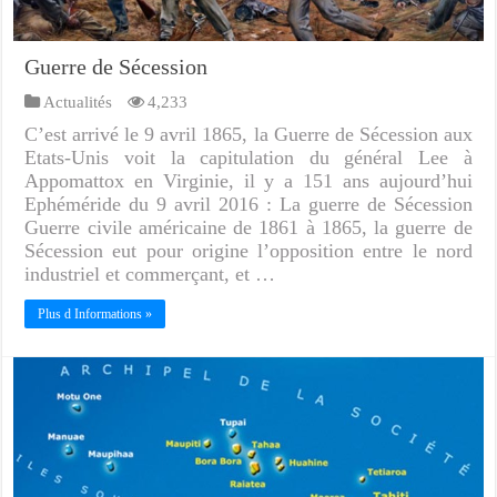
Guerre de Sécession
Actualités
4,233
C’est arrivé le 9 avril 1865, la Guerre de Sécession aux
Etats-Unis voit la capitulation du général Lee à
Appomattox en Virginie, il y a 151 ans aujourd’hui
Ephéméride du 9 avril 2016 : La guerre de Sécession
Guerre civile américaine de 1861 à 1865, la guerre de
Sécession eut pour origine l’opposition entre le nord
industriel et commerçant, et …
Plus d Informations »