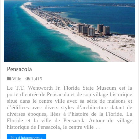
Pensacola
Ville
1,415
Le T.T. Wentworth Jr. Florida State Museum est la
porte d’entrée de Pensacola et de son village historique
situé dans le centre ville avec sa série de maisons et
d’édifices avec divers styles d’architecture datant de
diverses époques, liées à l’histoire de la Floride. La
Floride et la ville de Pensacola Autour du village
historique de Pensacola, le centre ville …
Plus d Informations »