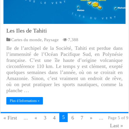
Les Iles de Tahiti
Cartes du monde
,
Paysage
7,388
Ile de l’archipel de la Société, Tahiti est perdue dans
l’immensité de l’Océan Pacifique Sud, en Polynésie
française. C’est une île haute d’origine volcanique
circonférence 110 km. Le temps y est clément, exepté
quelques semaines dans l’année, où on se croirait en
Amazonie. Sinon, c’est vraiment un endroit de rêve,
où on peut pratiquer les sports nautiques, comme la
planche …
Plus d Informations »
5
« First
...
«
3
4
6
7
»
...
Page 5 of 9
Last »