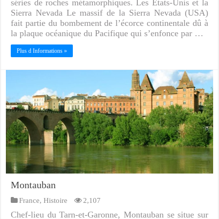
séries de roches métamorphiques. Les Etats-Unis et la
Sierra Nevada Le massif de la Sierra Nevada (USA)
fait partie du bombement de l’écorce continentale dû à
la plaque océanique du Pacifique qui s’enfonce par …
Plus d Informations »
Montauban
France
,
Histoire
2,107
Chef-lieu du Tarn-et-Garonne, Montauban se situe sur