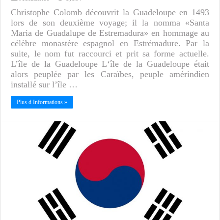
Christophe Colomb découvrit la Guadeloupe en 1493
lors de son deuxième voyage; il la nomma «Santa
Maria de Guadalupe de Estremadura» en hommage au
célèbre monastère espagnol en Estrémadure. Par la
suite, le nom fut raccourci et prit sa forme actuelle.
L’île de la Guadeloupe L‘île de la Guadeloupe était
alors peuplée par les Caraïbes, peuple amérindien
installé sur l’île …
Plus d Informations »