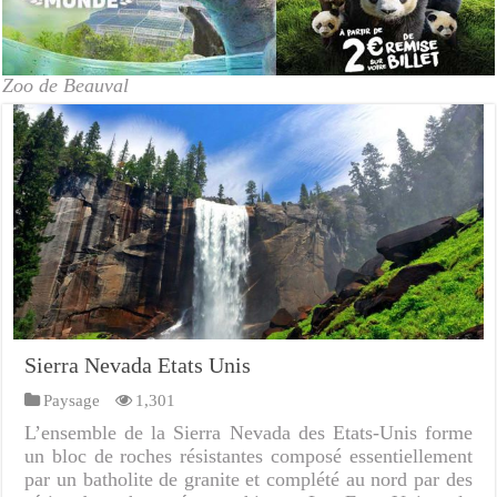
Zoo de Beauval
Sierra Nevada Etats Unis
Paysage
1,301
L’ensemble de la Sierra Nevada des Etats-Unis forme
un bloc de roches résistantes composé essentiellement
par un batholite de granite et complété au nord par des