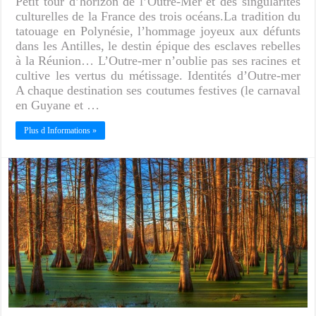
Petit tour d’horizon de l’Outre-Mer et des singularités
culturelles de la France des trois océans.La tradition du
tatouage en Polynésie, l’hommage joyeux aux défunts
dans les Antilles, le destin épique des esclaves rebelles
à la Réunion… L’Outre-mer n’oublie pas ses racines et
cultive les vertus du métissage. Identités d’Outre-mer
A chaque destination ses coutumes festives (le carnaval
en Guyane et …
Plus d Informations »