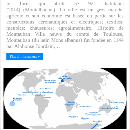
le Tarn; qui abrite 57 921 habitants
(2014) (Montalbanais). La ville est un gros marché
agricole et son économie est basée en partie sur les
constructions aéronautiques et électriques; textiles;
meubles; chaussures; agroalimentaire. Histoire de
Montauban Ville neuve du comté de Toulouse,
Montauban (du latin Mons albanus) fut fondée en 1144
par Alphonse Jourdain, …
Plus d Informations »