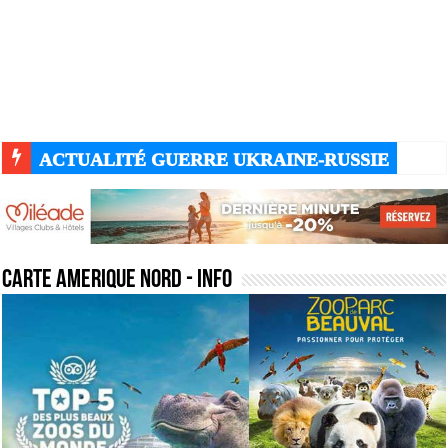
ACTUALITÉ DU JOUR - DU MOIS DE MARS - DE
ACTUALITÉ GUERRE UKRAINE-RUSSIE
carte amerique nord
- Info