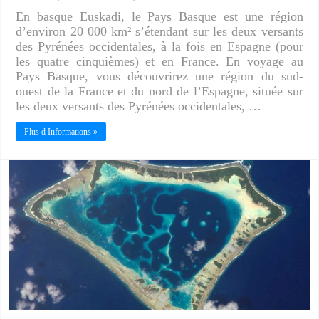
En basque Euskadi, le Pays Basque est une région
d’environ 20 000 km² s’étendant sur les deux versants
des Pyrénées occidentales, à la fois en Espagne (pour
les quatre cinquièmes) et en France. En voyage au
Pays Basque, vous découvrirez une région du sud-
ouest de la France et du nord de l’Espagne, située sur
les deux versants des Pyrénées occidentales, …
Plus d Informations »