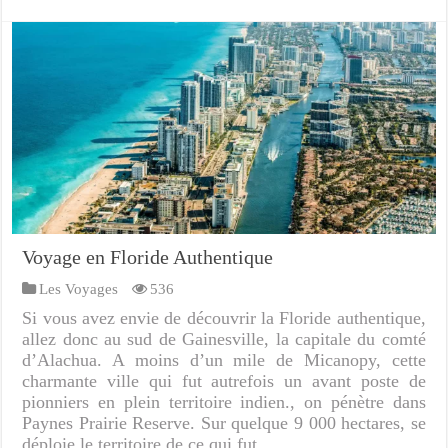
Voyage en Floride Authentique
Les Voyages
536
Si vous avez envie de découvrir la Floride authentique,
allez donc au sud de Gainesville, la capitale du comté
d’Alachua. A moins d’un mile de Micanopy, cette
charmante ville qui fut autrefois un avant poste de
pionniers en plein territoire indien., on pénètre dans
Paynes Prairie Reserve. Sur quelque 9 000 hectares, se
déploie le territoire de ce qui fut …