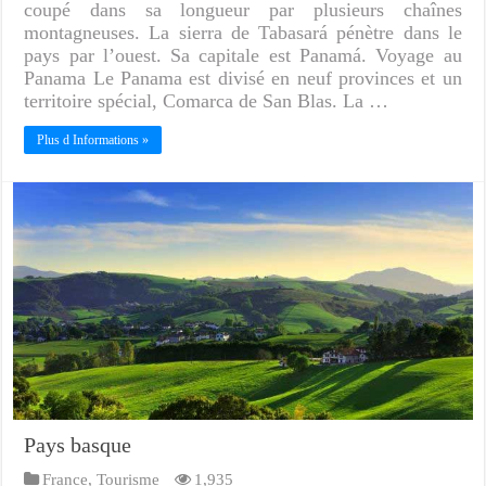
coupé dans sa longueur par plusieurs chaînes
montagneuses. La sierra de Tabasará pénètre dans le
pays par l’ouest. Sa capitale est Panamá. Voyage au
Panama Le Panama est divisé en neuf provinces et un
territoire spécial, Comarca de San Blas. La …
Plus d Informations »
Pays basque
France
,
Tourisme
1,935