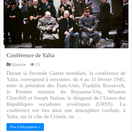
Conférence de Yalta
Histoire
15
Durant la Seconde Guerre mondiale, la conférence de
Yalta, correspond à rencontre, du 4 au 11 février 1945,
entre le président des États-Unis, Franklin Roosevelt,
le Premier ministre du Royaume-Uni, Winston
Churchill et Joseph Staline, le dirigeant de l’Union des
Républiques socialistes soviétiques (URSS). La
conférence eut lieu dans une atmosphère cordiale, à
Yalta, sur la côte de Crimée, en …
Plus d Informations »