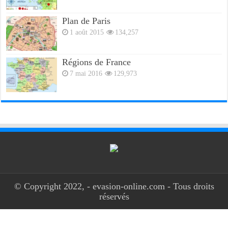
Plan de Paris
1 août 2015
134,257
Régions de France
7 mai 2016
129,973
© Copyright 2022, - evasion-online.com - Tous droits
réservés