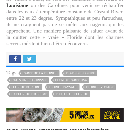
Louisiane
ou des Carolines pour venir se réchauffer
dans les eaux à température constante de Crystal River,
entre 22 et 23 degrés. Sympathiques et peu farouches,
ils ne craignent pas de se mêler aux nageurs qui les
approchent. Une manière plaisante de saluer avant de
la quitter cette « vraie » Floride dont les charmes
secrets méritent bien d’être découverts.
Tags
CARTE DE LA FLORIDE
ETATS DE FLORIDE
ETATS UNIS TOURISME
FLORIDE CARTE USA
FLORIDE DU NORD
FLORIDE PAYSAGE
FLORIDE VOYAGE
LA FLORIDE TOURISME
PHOTOS DE FLORIDE