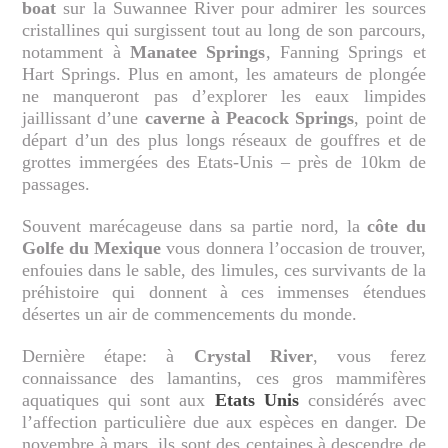
boat
sur la Suwannee River pour admirer les sources
cristallines qui surgissent tout au long de son parcours,
notamment à
Manatee Springs
, Fanning Springs et
Hart Springs. Plus en amont, les amateurs de plongée
ne manqueront pas d’explorer les eaux limpides
jaillissant d’une
caverne à Peacock Springs
, point de
départ d’un des plus longs réseaux de gouffres et de
grottes immergées des Etats-Unis – près de 10km de
passages.
Souvent marécageuse dans sa partie nord, la
côte du
Golfe du Mexique
vous donnera l’occasion de trouver,
enfouies dans le sable, des limules, ces survivants de la
préhistoire qui donnent à ces immenses étendues
désertes un air de commencements du monde.
Dernière étape: à
Crystal River
, vous ferez
connaissance des lamantins, ces gros mammifères
aquatiques qui sont aux
Etats Unis
considérés avec
l’affection particulière due aux espèces en danger. De
novembre à mars, ils sont des centaines à descendre de