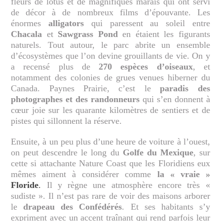
fleurs de lotus et de magnifiques marais qui ont servi
de décor à de nombreux films d’épouvante. Les
énormes
alligators
qui paressent au soleil entre
Chacala
et
Sawgrass Pond
en étaient les figurants
naturels. Tout autour, le parc abrite un ensemble
d’écosystèmes que l’on devine grouillants de vie. On y
a recensé plus de
270 espèces d’oiseaux
, et
notamment des colonies de grues venues hiberner du
Canada. Paynes Prairie, c’est le
paradis des
photographes et des randonneurs
qui s’en donnent à
cœur joie sur les quarante kilomètres de sentiers et de
pistes qui sillonnent la réserve.
Ensuite, à un peu plus d’une heure de voiture à l’ouest,
on peut descendre le long du
Golfe du Mexique
, sur
cette si attachante Nature Coast que les Floridiens eux
mêmes aiment à considérer comme
la « vraie »
Floride
.
Il y règne une atmosphère encore très «
sudiste ». Il n’est pas rare de voir des maisons arborer
le
drapeau des Confédérés
. Et ses habitants s’y
expriment avec un accent traînant qui rend parfois leur