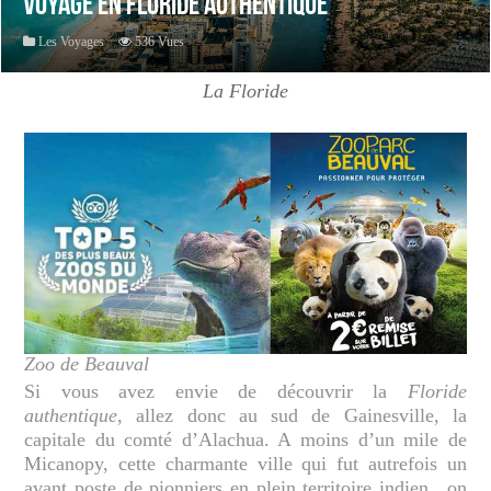
Voyage en Floride Authentique
Les Voyages
536 Vues
La Floride
Zoo de Beauval
Si vous avez envie de découvrir la
Floride
authentique
, allez donc au sud de Gainesville, la
capitale du comté d’Alachua. A moins d’un mile de
Micanopy, cette charmante ville qui fut autrefois un
avant poste de pionniers en plein territoire indien., on