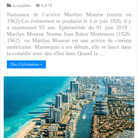
Actualités
6,078
Naissance de l’actrice Marilyn Monroe (morte en
1962) Cet événement se produisit le 1 er juin 1926, il y
a maintenant 93 ans. Ephéméride du 01 juin 2019 :
Marilyn Monroe Norma Jean Baker Mortenson (1926-
1962) ou Marilyn Monroe est une actrice de cinéma
américaine. Mannequin à ses débuts, elle se lance dans
la comédie avec des rôles dans Quand la …
Plus d Informations »