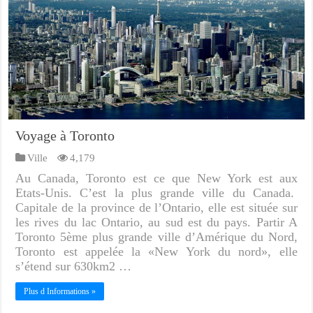
Voyage à Toronto
Ville
4,179
Au Canada, Toronto est ce que New York est aux
Etats-Unis. C’est la plus grande ville du Canada.
Capitale de la province de l’Ontario, elle est située sur
les rives du lac Ontario, au sud est du pays. Partir A
Toronto 5ème plus grande ville d’Amérique du Nord,
Toronto est appelée la «New York du nord», elle
s’étend sur 630km2 …
Plus d Informations »