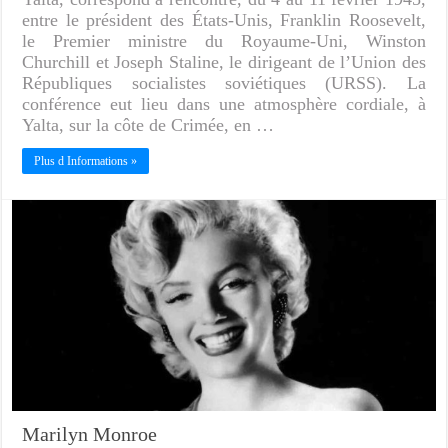
entre le président des États-Unis, Franklin Roosevelt,
le Premier ministre du Royaume-Uni, Winston
Churchill et Joseph Staline, le dirigeant de l’Union des
Républiques socialistes soviétiques (URSS). La
conférence eut lieu dans une atmosphère cordiale, à
Yalta, sur la côte de Crimée, en …
Plus d Informations »
Marilyn Monroe