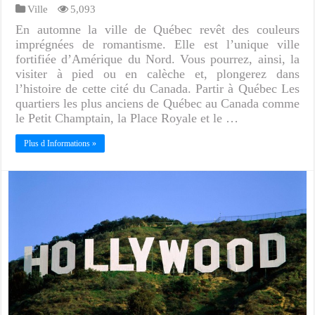
Ville
5,093
En automne la ville de Québec revêt des couleurs
imprégnées de romantisme. Elle est l’unique ville
fortifiée d’Amérique du Nord. Vous pourrez, ainsi, la
visiter à pied ou en calèche et, plongerez dans
l’histoire de cette cité du Canada. Partir à Québec Les
quartiers les plus anciens de Québec au Canada comme
le Petit Champtain, la Place Royale et le …
Plus d Informations »