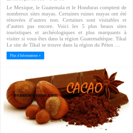
Le Mexique, le Guatemala et le Honduras comptent de
nombreux sites mayas. Certaines ruines mayas ont été
rénovées d’autres non. Certaines sont visitables et
d’autres pas encore. Voici les 5 plus beaux sites
touristiques et archéologiques et plus marquants à
visiter si vous êtes dans la région Guatemaltèque. Tikal
Le site de Tikal se trouve dans la région du Péten …
Plus d Informations »