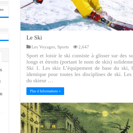
Le Ski
Les Voyages
,
Sports
2,647
Sport et loisir le ski consiste à glisser sur des 
longs et étroits (portant le nom de skis) solidem
Ski 1. Les skis L’équipement de base du ski, b
s
identique pour toutes les disciplines de ski. Les
du skieur …
1
Plus d Informations »
n