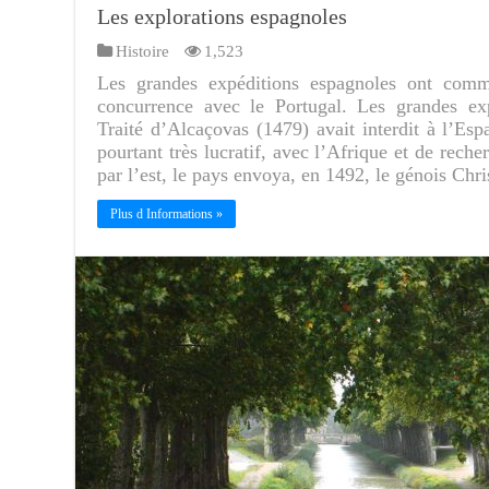
Les explorations espagnoles
Histoire
1,523
Les grandes expéditions espagnoles ont com
concurrence avec le Portugal. Les grandes e
Traité d’Alcaçovas (1479) avait interdit à l’E
pourtant très lucratif, avec l’Afrique et de rech
par l’est, le pays envoya, en 1492, le génois C
Plus d Informations »