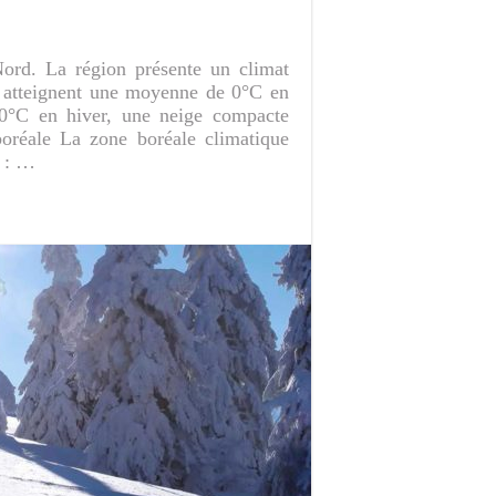
ord. La région présente un climat
es atteignent une moyenne de 0°C en
-60°C en hiver, une neige compacte
boréale La zone boréale climatique
s : …