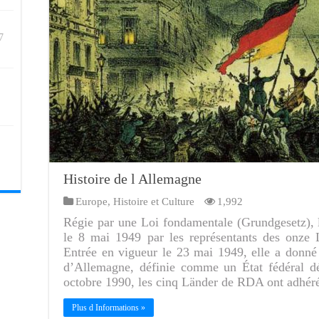
7
Histoire de l Allemagne
Europe
,
Histoire et Culture
1,992
Régie par une Loi fondamentale (Grundgesetz), 
le 8 mai 1949 par les représentants des onze 
Entrée en vigueur le 23 mai 1949, elle a donné
d’Allemagne, définie comme un État fédéral dé
octobre 1990, les cinq Länder de RDA ont adhé
Plus d Informations »