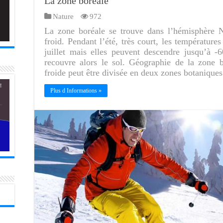
La zone boréale
Nature
972
La zone boréale se trouve dans l’hémisphère N
froid. Pendant l’été, très court, les températur
juillet mais elles peuvent descendre jusqu’à 
recouvre alors le sol. Géographie de la zone 
froide peut être divisée en deux zones botanique
Plus d Informations »