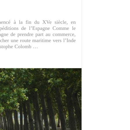
mencé à la fin du XVe siècle, en
xpéditions de l’Espagne Comme le
spagne de prendre part au commerce,
ercher une route maritime vers l’Inde
hristophe Colomb …