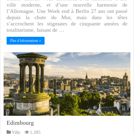
ville moderne, et d’une nouvelle harmonie de
l’Allemagne. Une Week end à Berlin 27 ans ont passé
depuis la chute du Mur, mais dans les têtes
s’accrochent les stigmates de cinquante années de
totalitarisme, faisant de …
Plus d Informations »
Edimbourg
Ville
1,385