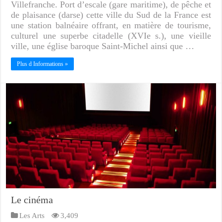
Villefranche. Port d’escale (gare maritime), de pêche et
de plaisance (darse) cette ville du Sud de la France est
une station balnéaire offrant, en matière de tourisme,
culturel une superbe citadelle (XVIe s.), une vieille
ville, une église baroque Saint-Michel ainsi que …
Plus d Informations »
Le cinéma
Les Arts
3,409