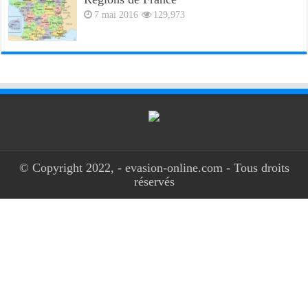
7 mai 2016
129,973
© Copyright 2022, - evasion-online.com - Tous droits
réservés