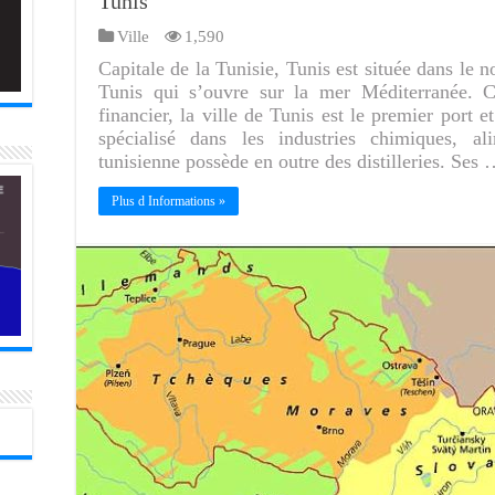
Tunis
Ville
1,590
Capitale de la Tunisie, Tunis est située dans le 
Tunis qui s’ouvre sur la mer Méditerranée. Ce
financier, la ville de Tunis est le premier port e
spécialisé dans les industries chimiques, ali
tunisienne possède en outre des distilleries. Ses
Plus d Informations »