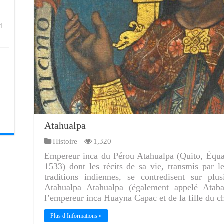
4
Atahualpa
Histoire
1,320
Empereur inca du Pérou Atahualpa (Quito, Équa
1533) dont les récits de sa vie, transmis par l
traditions indiennes, se contredisent sur pl
Atahualpa Atahualpa (également appelé Atabal
l’empereur inca Huayna Capac et de la fille du 
Plus d Informations »