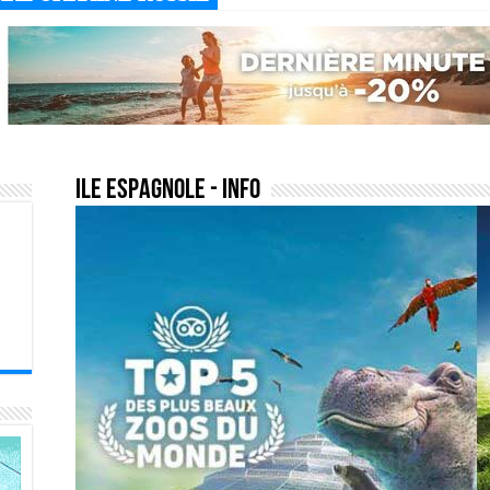
ile espagnole
- Info