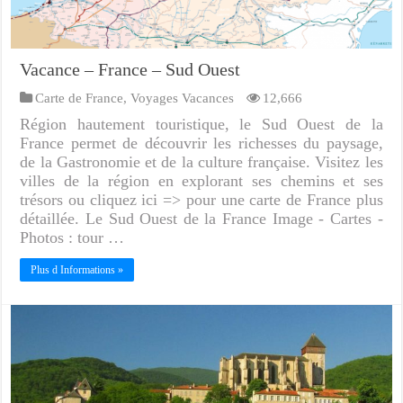
Vacance – France – Sud Ouest
Carte de France
,
Voyages Vacances
12,666
Région hautement touristique, le Sud Ouest de la
France permet de découvrir les richesses du paysage,
de la Gastronomie et de la culture française. Visitez les
villes de la région en explorant ses chemins et ses
trésors ou cliquez ici => pour une carte de France plus
détaillée. Le Sud Ouest de la France Image - Cartes -
Photos : tour …
Plus d Informations »