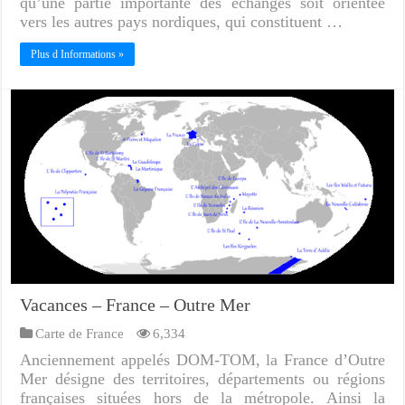
qu’une partie importante des échanges soit orientée
vers les autres pays nordiques, qui constituent …
Plus d Informations »
Vacances – France – Outre Mer
Carte de France
6,334
Anciennement appelés DOM-TOM, la France d’Outre
Mer désigne des territoires, départements ou régions
françaises situées hors de la métropole. Ainsi la