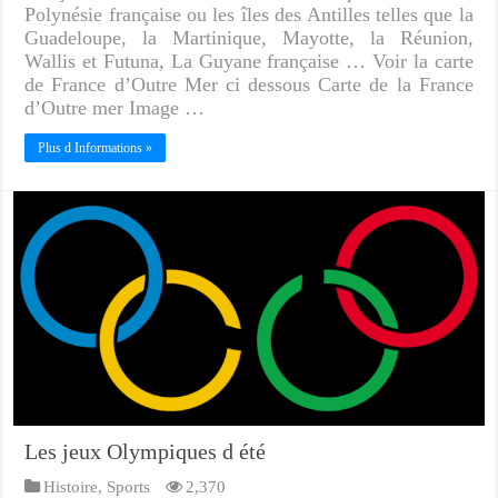
Polynésie française ou les îles des Antilles telles que la
Guadeloupe, la Martinique, Mayotte, la Réunion,
Wallis et Futuna, La Guyane française … Voir la carte
de France d’Outre Mer ci dessous Carte de la France
d’Outre mer Image …
Plus d Informations »
Les jeux Olympiques d été
Histoire
,
Sports
2,370