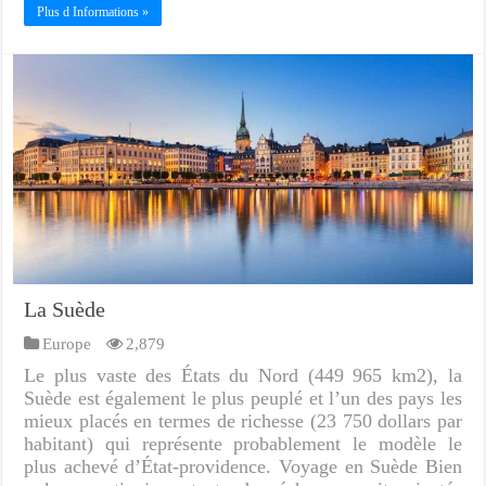
Plus d Informations »
La Suède
Europe
2,879
Le plus vaste des États du Nord (449 965 km2), la
Suède est également le plus peuplé et l’un des pays les
mieux placés en termes de richesse (23 750 dollars par
habitant) qui représente probablement le modèle le
plus achevé d’État-providence. Voyage en Suède Bien