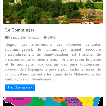
Le Comminges
France
,
Les Voyages
1,845
Région des avant-monts des Pyrénées centrales
(Commingeois), le Comminges actuel recouvre
l’arrondissement de Saint-Gaudens est l’héritier de
l’ancien comté du même nom, . À cheval sur la plaine
et la montagne, aux confins des pays toulousains,
riverain de l’Espagne, le pays a pour cadre le bassin de
la Haute-Garonne entre les cimes de la Maladetta et les
campagnes de l’avant-pays …
Plus d Informations »