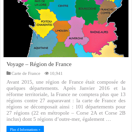
Voyage – Région de France
Carte de France
10,941
Avant 2015, une région de France était composée de
quelques départements. Après Janvier 2016 et la
réforme territoriale, la France ne comptera plus que 13
régions contre 27 auparavant : la carte de France des
régions se décomposait ainsi : 101 départements pour
27 régions (22 en métropole – Corse 2A et Corse 2B
inclus) dont 5 régions d’outre-mer, également …
Plus d Informations »