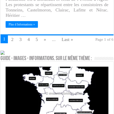
Les protestants se répartissent entre les consistoires de
Tonneins, Castelmoron, Clairac, Lafitte et Nérac.
Héritier …
Plus d Informations »
1
2
3
4
5
»
...
Last »
Page 1 of 6
Guide - Images - Informations. Sur le même thème :