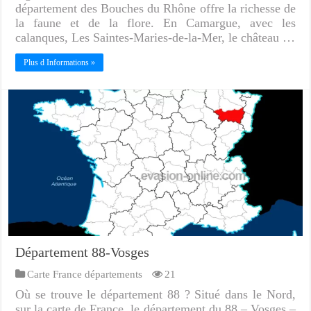
département des Bouches du Rhône offre la richesse de
la faune et de la flore. En Camargue, avec les
calanques, Les Saintes-Maries-de-la-Mer, le château …
Plus d Informations »
Département 88-Vosges
Carte France départements
21
Où se trouve le département 88 ? Situé dans le Nord,
sur la carte de France, le département du 88 – Vosges –