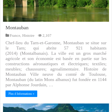
Montauban
France
,
Histoire
2,107
Chef-lieu du Tarn-et-Garonne, Montauban se situe sur
le Tarn; qui abrite 57 921 habitants
(2014) (Montalbanais). La ville est un gros marché
agricole et son économie est basée en partie sur les
constructions aéronautiques et électriques; textiles;
meubles; chaussures; agroalimentaire. Histoire de
Montauban Ville neuve du comté de Toulouse,
Montauban (du latin Mons albanus) fut fondée en 1144
par Alphonse Jourdain, …
Plus d Informations »