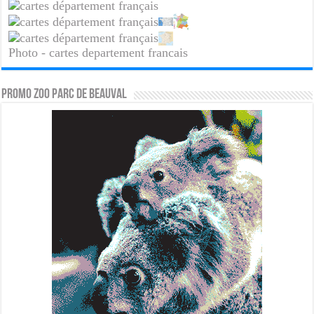
Photo - cartes departement francais
PROMO ZOO PARC DE BEAUVAL