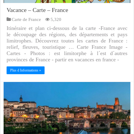
Vacance – Carte – France
Carte de France
5,320
Itinéraire et plan ci-dessous de la carte -France avec
le découpage des régions, des départements et pays
limitrophes. Découvrez toutes les cartes de France :
relief, fleuves, touristique … Carte France Image -
Cartes - Photos : est limitorphe à l´est d´autres
provinces de France - partir en vacances en france -
Plus d Informations »