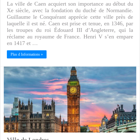
La ville de Caen acquiert son importance au début du
Xe siècle, avec la fondation du duché de Normandie.
Guillaume le Conquérant apprécie cette ville près de
laquelle il est né. Caen est prise et tenue, en 1346, par
les troupes du roi Édouard III d’Angleterre, qui la
réclame au royaume de France. Henri V s’en empare
en 1417 et …
Plus d Informations »
Ville de Londres