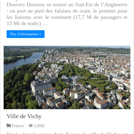
Douvres Douvres se trouve au Sud-Est de l’Angleterre
: un port au pied des falaises de craie, le premier pour
les liaisons avec le continent (17,7 M de passagers et
13 Mt de trafic) …
Plus d Informations »
Ville de Vichy
France
2,060