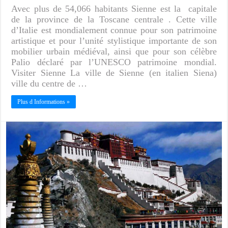
Avec plus de 54,066 habitants Sienne est la capitale
de la province de la Toscane centrale . Cette ville
d’Italie est mondialement connue pour son patrimoine
artistique et pour l’unité stylistique importante de son
mobilier urbain médiéval, ainsi que pour son célèbre
Palio déclaré par l’UNESCO patrimoine mondial.
Visiter Sienne La ville de Sienne (en italien Siena)
ville du centre de …
Plus d Informations »