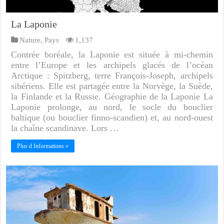
La Laponie
Nature
,
Pays
1,137
Contrée boréale, la Laponie est située à mi-chemin
entre l’Europe et les archipels glacés de l’océan
Arctique : Spitzberg, terre François-Joseph, archipels
sibériens. Elle est partagée entre la Norvège, la Suède,
la Finlande et la Russie. Géographie de la Laponie La
Laponie prolonge, au nord, le socle du bouclier
baltique (ou bouclier finno-scandien) et, au nord-ouest
la chaîne scandinave. Lors …
Plus d Informations »