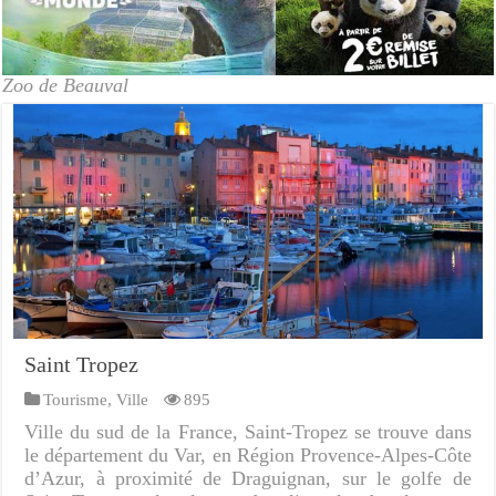
Zoo de Beauval
Saint Tropez
Tourisme
,
Ville
895
Ville du sud de la France, Saint-Tropez se trouve dans
le département du Var, en Région Provence-Alpes-Côte
d’Azur, à proximité de Draguignan, sur le golfe de