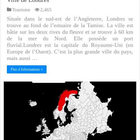
Tourisme
2,465
Située dans le sud-est de l’Angleterre, Londres se
trouve au fond de l’estuaire de la Tamise. La ville est
bâtie sur les deux rives du fleuve et se trouve à 60 km
de la mer du Nord. Elle possède un port
fluvial.Londres est la capitale du Royaume-Uni (en
Europe de l’Ouest). C’est la plus grande ville du pays,
mais aussi …
Plus d Informations »