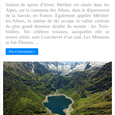
Station de sports d’hiver, Méribel est située dans les
Alpes, sur la commune des Allues, dans le département
de la Savoie, en France. Egalement appelée Méribel-
les-Allues, la station de ski occupe la vallée centrale
du plus grand domaine skiable du monde : les Trois-
Vallées. Ses célèbres voisines, auxquelles elle se
trouve reliée, sont Courchevel d’un coté, Les Ménuires
et Val-Thorens …
Plus d Informations »