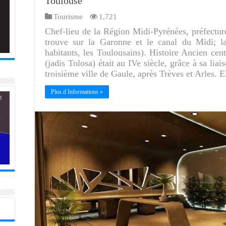
Toulouse
Tourisme
1,721
Chef-lieu de la Région Midi-Pyrénées, préfectu
trouve sur la Garonne et le canal du Midi; l
habitants, les Toulousains). Histoire Ancien cen
(jadis Tolosa) était au IVe siècle, grâce à sa lia
troisième ville de Gaule, après Trèves et Arles. 
Plus d Informations »