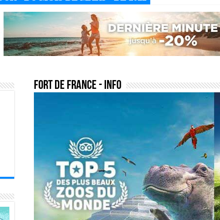
fort de france
- Info