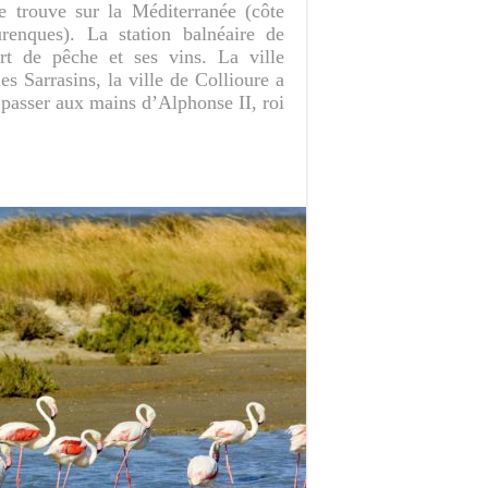
 trouve sur la Méditerranée (côte
urenques). La station balnéaire de
t de pêche et ses vins. La ville
s Sarrasins, la ville de Collioure a
passer aux mains d’Alphonse II, roi