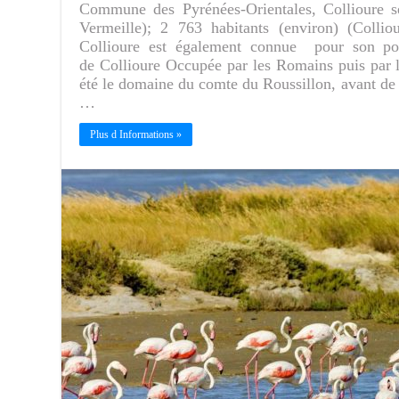
Commune des Pyrénées-Orientales, Collioure se
Vermeille); 2 763 habitants (environ) (Collio
Collioure est également connue pour son por
de Collioure Occupée par les Romains puis par le
été le domaine du comte du Roussillon, avant de 
…
Plus d Informations »