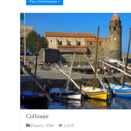
Plus d Informations »
Collioure
France
,
Ville
2,419