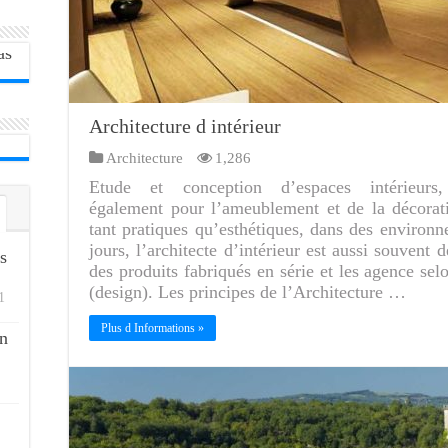
Architecture d intérieur
Architecture
1,286
Etude et conception d’espaces intérieurs, 
également pour l’ameublement et de la décorati
tant pratiques qu’esthétiques, dans des environn
jours, l’architecte d’intérieur est aussi souvent 
s
des produits fabriqués en série et les agence selo
(design). Les principes de l’Architecture …
1
Plus d Informations »
n