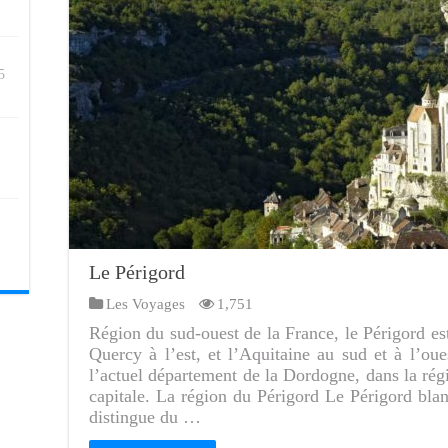
5
Le Périgord
Les Voyages
1,751
Région du sud-ouest de la France, le Périgord est
Quercy à l’est, et l’Aquitaine au sud et à l’oues
l’actuel département de la Dordogne, dans la rég
capitale. La région du Périgord Le Périgord blan
distingue du …