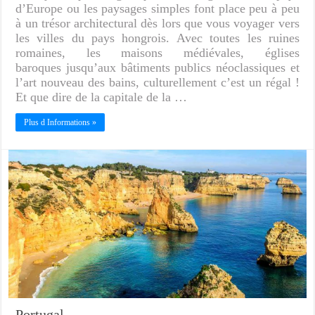
d’Europe ou les paysages simples font place peu à peu
à un trésor architectural dès lors que vous voyager vers
les villes du pays hongrois. Avec toutes les ruines
romaines, les maisons médiévales, églises
baroques jusqu’aux bâtiments publics néoclassiques et
l’art nouveau des bains, culturellement c’est un régal !
Et que dire de la capitale de la …
Plus d Informations »
Portugal