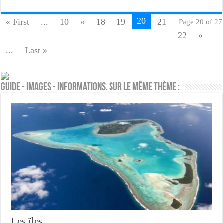
20
« First
...
10
«
18
19
21
Page 20 of 27
22
»
...
Last »
Guide - Images - Informations. Sur le même thème :
Les îles