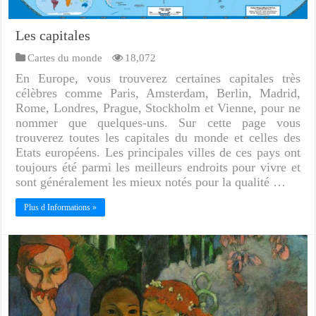
Les capitales
Cartes du monde
18,072
En Europe, vous trouverez certaines capitales très
célèbres comme Paris, Amsterdam, Berlin, Madrid,
Rome, Londres, Prague, Stockholm et Vienne, pour ne
nommer que quelques-uns. Sur cette page vous
trouverez toutes les capitales du monde et celles des
Etats européens. Les principales villes de ces pays ont
toujours été parmi les meilleurs endroits pour vivre et
sont généralement les mieux notés pour la qualité …
Plus d Informations »