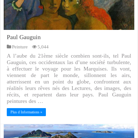
Paul Gauguin
Peinture
5,044
A l’aube du 21ème siècle combien sont-ils, tel Paul
Gauguin, ces occidentaux las d’une société turbulente,
à effectuer le voyage pour les Marquises. Ils vont,
viennent de part le monde, sillonnent les airs,
atterrissent en un point du globe, confrontent aux
réalités leurs rêves nés des Lectures, des images, des
récits, et repartent dans leur pays. Paul Gauguin
peintures des …
Plus d Informations »