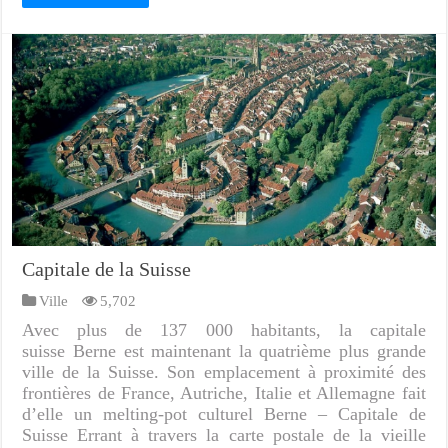
Capitale de la Suisse
Ville
5,702
Avec plus de 137 000 habitants, la capitale
suisse Berne est maintenant la quatrième plus grande
ville de la Suisse. Son emplacement à proximité des
frontières de France, Autriche, Italie et Allemagne fait
d’elle un melting-pot culturel Berne – Capitale de
Suisse Errant à travers la carte postale de la vieille