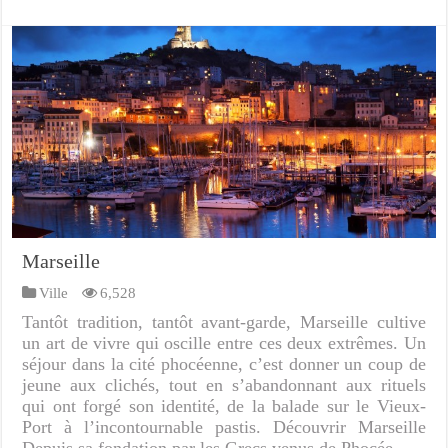
Marseille
Ville
6,528
Tantôt tradition, tantôt avant-garde, Marseille cultive
un art de vivre qui oscille entre ces deux extrêmes. Un
séjour dans la cité phocéenne, c’est donner un coup de
jeune aux clichés, tout en s’abandonnant aux rituels
qui ont forgé son identité, de la balade sur le Vieux-
Port à l’incontournable pastis. Découvrir Marseille
Depuis sa fondation par les Grecs venus de Phocée …