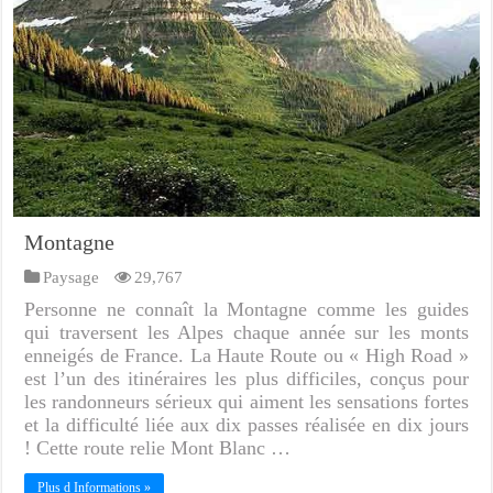
Montagne
Paysage
29,767
Personne ne connaît la Montagne comme les guides
qui traversent les Alpes chaque année sur les monts
enneigés de France. La Haute Route ou « High Road »
est l’un des itinéraires les plus difficiles, conçus pour
les randonneurs sérieux qui aiment les sensations fortes
et la difficulté liée aux dix passes réalisée en dix jours
! Cette route relie Mont Blanc …
Plus d Informations »