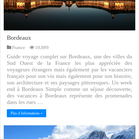
Bordeaux
France
10,889
Guide voyage complet sur Bordeaux, une des villes du
Sud Ouest de la France les plus appréciée des
voyageurs étrangers mais également par les vacanciers
français pour son vin mais également pour son histoire,
son architecture et ses paysages pittoresques. Un week
end à Bordeaux Simple comme un séjour découverte,
des vacances à Bordeaux représente des promenades
dans les rues …
Plus d Informations »