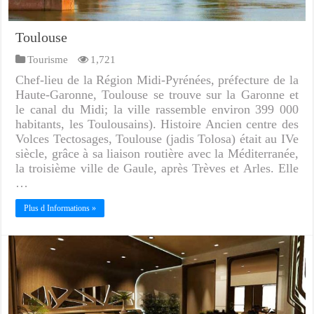
Toulouse
Tourisme
1,721
Chef-lieu de la Région Midi-Pyrénées, préfecture de la
Haute-Garonne, Toulouse se trouve sur la Garonne et
le canal du Midi; la ville rassemble environ 399 000
habitants, les Toulousains). Histoire Ancien centre des
Volces Tectosages, Toulouse (jadis Tolosa) était au IVe
siècle, grâce à sa liaison routière avec la Méditerranée,
la troisième ville de Gaule, après Trèves et Arles. Elle
…
Plus d Informations »