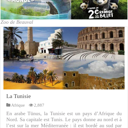
Zoo de Beauval
La Tunisie
Afrique
2,887
En arabe Tūnus, la Tunisie est un pays d’Afrique du
Nord. Sa capitale est Tunis. Le pays donne au nord et à
l’est sur la mer Méditerranée : il est bordé au sud par