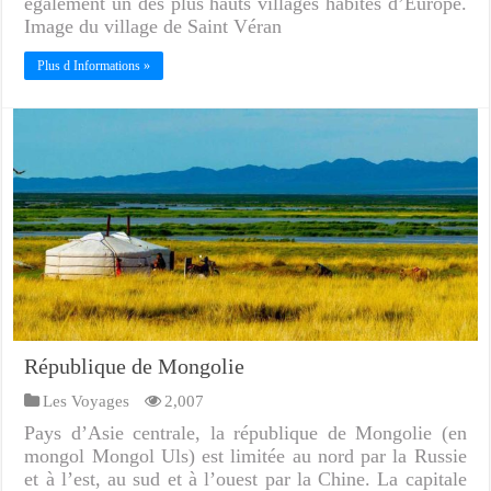
également un des plus hauts villages habités d’Europe.
Image du village de Saint Véran
Plus d Informations »
République de Mongolie
Les Voyages
2,007
Pays d’Asie centrale, la république de Mongolie (en
mongol Mongol Uls) est limitée au nord par la Russie
et à l’est, au sud et à l’ouest par la Chine. La capitale