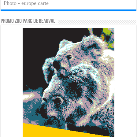
Photo - europe carte
PROMO ZOO PARC DE BEAUVAL