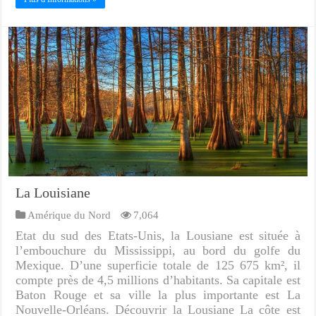
La Louisiane
Amérique du Nord
7,064
Etat du sud des Etats-Unis, la Lousiane est située à
l’embouchure du Mississippi, au bord du golfe du
Mexique. D’une superficie totale de 125 675 km², il
compte près de 4,5 millions d’habitants. Sa capitale est
Baton Rouge et sa ville la plus importante est La
Nouvelle-Orléans. Découvrir la Lousiane La côte est