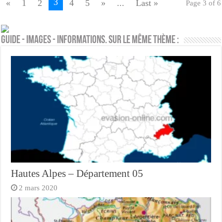
3
«
1
2
4
5
»
...
Last »
Page 3 of 6
Guide - Images - Informations. Sur le même thème :
Hautes Alpes – Département 05
2 mars 2020