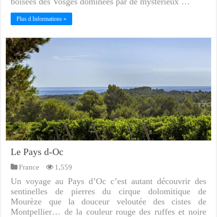
boisées des Vosges dominées par de mystérieux …
Plus d Informations »
Le Pays d-Oc
France
1,559
Un voyage au Pays d’Oc c’est autant découvrir des
sentinelles de pierres du cirque dolomitique de
Mourèze que la douceur veloutée des cistes de
Montpellier… de la couleur rouge des ruffes et noire