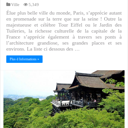
Ville
5,349
Élue plus belle ville du monde, Paris, s’apprécie autant
en promenade sur la terre que sur la seine ! Outre la
majestueuse et célèbre Tour Eiffel ou le Jardin des
Tuileries, la richesse culturelle de la capitale de la
France s’apprécie également à travers ses ponts à
l’architecture grandiose, ses grandes places et ses
environs. La liste ci dessous des …
Plus d Informations »