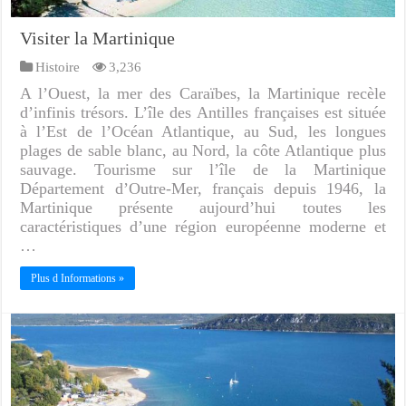
Visiter la Martinique
Histoire
3,236
A l’Ouest, la mer des Caraïbes, la Martinique recèle
d’infinis trésors. L’île des Antilles françaises est située
à l’Est de l’Océan Atlantique, au Sud, les longues
plages de sable blanc, au Nord, la côte Atlantique plus
sauvage. Tourisme sur l’île de la Martinique
Département d’Outre-Mer, français depuis 1946, la
Martinique présente aujourd’hui toutes les
caractéristiques d’une région européenne moderne et
…
Plus d Informations »