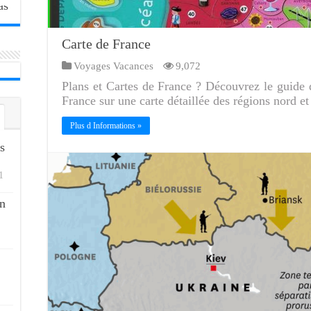
Carte de France
Voyages Vacances
9,072
Plans et Cartes de France ? Découvrez le guide de
France sur une carte détaillée des régions nord et
Plus d Informations »
s
1
n