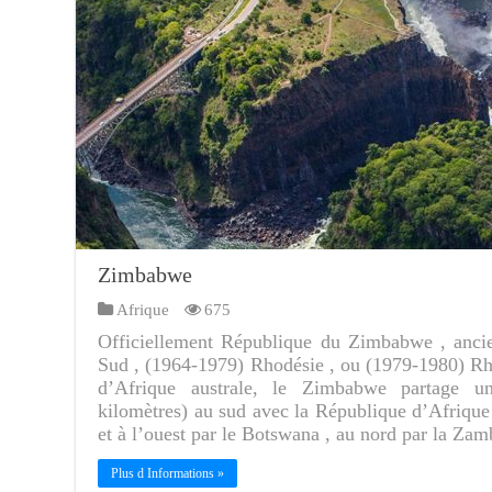
Zimbabwe
Afrique
675
Officiellement République du Zimbabwe , anci
Sud , (1964-1979) Rhodésie , ou (1979-1980) R
d’Afrique australe, le Zimbabwe partage u
kilomètres) au sud avec la République d’Afrique 
et à l’ouest par le Botswana , au nord par la Za
Plus d Informations »