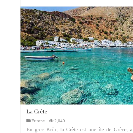
La Crète
Europe
2,040
En grec Kríti, la Crète est une île de Grèce, 