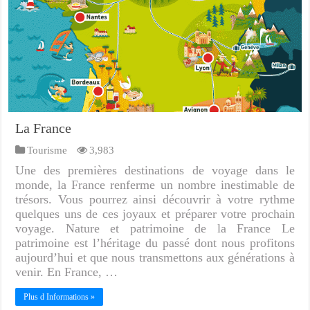
La France
Tourisme
3,983
Une des premières destinations de voyage dans le
monde, la France renferme un nombre inestimable de
trésors. Vous pourrez ainsi découvrir à votre rythme
quelques uns de ces joyaux et préparer votre prochain
voyage. Nature et patrimoine de la France Le
patrimoine est l’héritage du passé dont nous profitons
aujourd’hui et que nous transmettons aux générations à
venir. En France, …
Plus d Informations »