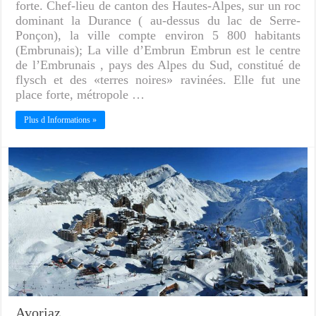
forte. Chef-lieu de canton des Hautes-Alpes, sur un roc
dominant la Durance ( au-dessus du lac de Serre-
Ponçon), la ville compte environ 5 800 habitants
(Embrunais); La ville d’Embrun Embrun est le centre
de l’Embrunais , pays des Alpes du Sud, constitué de
flysch et des «terres noires» ravinées. Elle fut une
place forte, métropole …
Plus d Informations »
Avoriaz