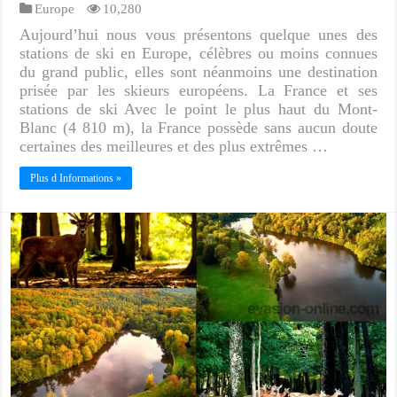
Europe
10,280
Aujourd’hui nous vous présentons quelque unes des
stations de ski en Europe, célèbres ou moins connues
du grand public, elles sont néanmoins une destination
prisée par les skieurs européens. La France et ses
stations de ski Avec le point le plus haut du Mont-
Blanc (4 810 m), la France possède sans aucun doute
certaines des meilleures et des plus extrêmes …
Plus d Informations »