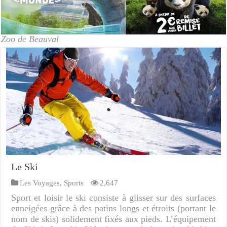
Zoo de Beauval
Le Ski
Les Voyages
,
Sports
2,647
Sport et loisir le ski consiste à glisser sur des surfaces
enneigées grâce à des patins longs et étroits (portant le
nom de skis) solidement fixés aux pieds. L’équipement