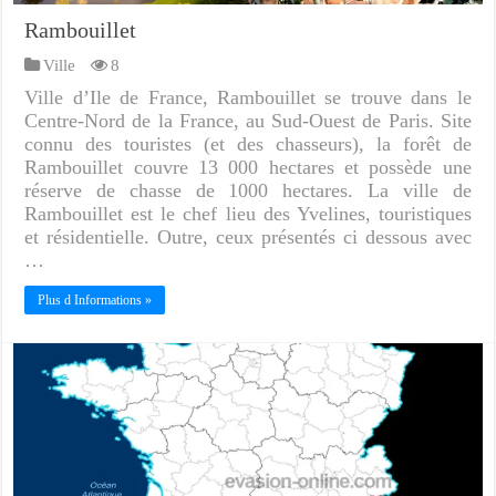
Rambouillet
Ville
8
Ville d’Ile de France, Rambouillet se trouve dans le
Centre-Nord de la France, au Sud-Ouest de Paris. Site
connu des touristes (et des chasseurs), la forêt de
Rambouillet couvre 13 000 hectares et possède une
réserve de chasse de 1000 hectares. La ville de
Rambouillet est le chef lieu des Yvelines, touristiques
et résidentielle. Outre, ceux présentés ci dessous avec
…
Plus d Informations »