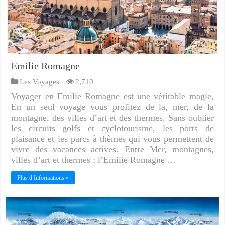
Emilie Romagne
Les Voyages
2,710
Voyager en Emilie Romagne est une véritable magie,
En un seul voyage vous profitez de la, mer, de la
montagne, des villes d’art et des thermes. Sans oublier
les circuits golfs et cyclotourisme, les ports de
plaisance et les parcs à thèmes qui vous permettent de
vivre des vacances actives. Entre Mer, montagnes,
villes d’art et thermes : l’Emilie Romagne …
Plus d Informations »