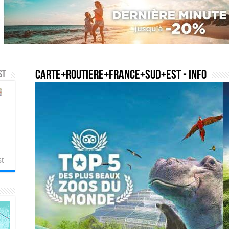
carte+routiere+france+sud+est
- Info
st
st