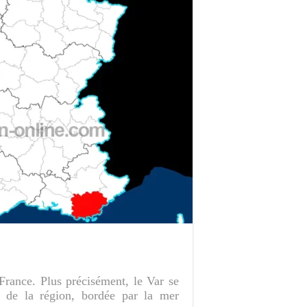
France. Plus précisément, le Var se
 de la région, bordée par la mer