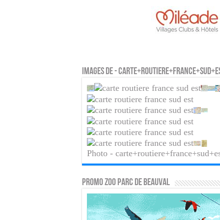
Images de - carte+routiere+france+sud+e
Photo - carte+routiere+france+sud+e
PROMO ZOO PARC DE BEAUVAL