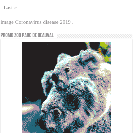
Last »
image Coronavirus disease 2019 .
PROMO ZOO PARC DE BEAUVAL