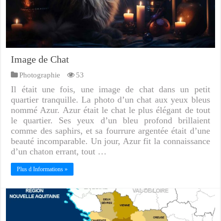
Image de Chat
Photographie
53
Il était une fois, une image de chat dans un petit
quartier tranquille. La photo d’un chat aux yeux bleus
nommé Azur. Azur était le chat le plus élégant de tout
le quartier. Ses yeux d’un bleu profond brillaient
comme des saphirs, et sa fourrure argentée était d’une
beauté incomparable. Un jour, Azur fit la connaissance
d’un chaton errant, tout …
Plus d Informations »