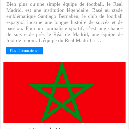
Bien plus qu’une simple équipe de football, le Real
Madrid, est une institution légendaire. Basé au stade
emblématique Santiago Bernabéu, le club de football
espagnol incarne une longue histoire de succès et de
passion. Pour un journaliste sportif, c’est une chance
de suivre de près le Réal de Madrid, une équipe de
foot de renom. L’équipe du Real Madrid a …
Plus d Informations »