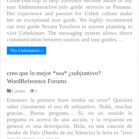
GuideYourTrip to help travellers become aware of my
tour findmsinteractive.info guide services in Panama.
Her experience and passion for Uzbek culture make
her an exceptional tour guide. We highly recommend
our tour guide Sevara Yusufova to anyone planning to
visit Uzbekistan. The messaging system allows direct
communication between tourists and tour guides. …
Plus d Informations »
creo que lo mejor *sea* ¿subjuntivo?
WordReference Forums
Casino
1
Entonces la primera frase tendrá un error? Quisiera
saber claramente el uso de subjuntivo. Nokk, muchas
gracias.. Buena pregunta… Sí, en un sentido la
pregunta es acerca de una acción, y la respuesta en
general es una descripción. Hola, en una canción de
Jarabe de Palo (Dueño de mi Silencio) la letra es "creo