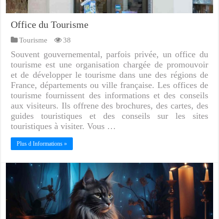
Office du Tourisme
Tourisme
38
Souvent gouvernemental, parfois privée, un office du
tourisme est une organisation chargée de promouvoir
et de développer le tourisme dans une des régions de
France, départements ou ville française. Les offices de
tourisme fournissent des informations et des conseils
aux visiteurs. Ils offrene des brochures, des cartes, des
guides touristiques et des conseils sur les sites
touristiques à visiter. Vous …
Plus d Informations »