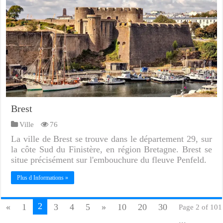
Brest
Ville
76
La ville de Brest se trouve dans le département 29, sur
la côte Sud du Finistère, en région Bretagne. Brest se
situe précisément sur l'embouchure du fleuve Penfeld.
Plus d Informations »
2
«
1
3
4
5
»
10
20
30
Page 2 of 101
...