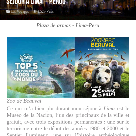
Sejour à Lima – Pérou
Les Voyages
1,529 Vues
Plaza de armas - Lima-Peru
Zoo de Beauval
Ce qui m’a bien plu durant mon séjour à
Lima
est le
Museo de la Nacion, l’un des principaux de la ville et
gratuit, avec trois expositions permanentes : une sur le
terrorisme entre le début des années 1980 et 2000 et le
Sentier Lumineux, une sur l’histoire archéologique