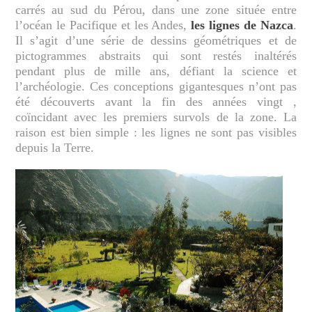
carrés au sud du Pérou, dans une zone située entre
l’océan le Pacifique et les Andes,
les lignes de Nazca
.
Il s’agit d’une série de dessins géométriques et de
pictogrammes abstraits qui sont restés inaltérés
pendant plus de mille ans, défiant la science et
l’archéologie. Ces conceptions gigantesques n’ont pas
été découverts avant la fin des années vingt ,
coïncidant avec les premiers survols de la zone. La
raison est bien simple : les lignes ne sont pas visibles
depuis la Terre.