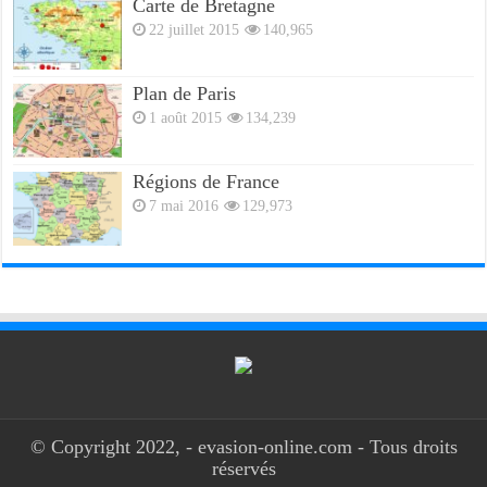
Carte de Bretagne
22 juillet 2015
140,965
Plan de Paris
1 août 2015
134,239
Régions de France
7 mai 2016
129,973
© Copyright 2022, - evasion-online.com - Tous droits
réservés