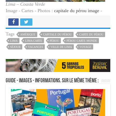
Lima – Coasta Verde
Image - Cartes - Photos :
capitale du pérou image
-
Tags
AMÉRIQUE
CAPITALE DU PÉROU
CARTE DU PÉROU
LIMA
LIMA CARTE
PÉROU
PÉROU CARTE MONDE
SÉJOUR
VACANCES
VILLE DE LIMA
VOYAGE
Guide - Images - Informations. Sur le même thème :