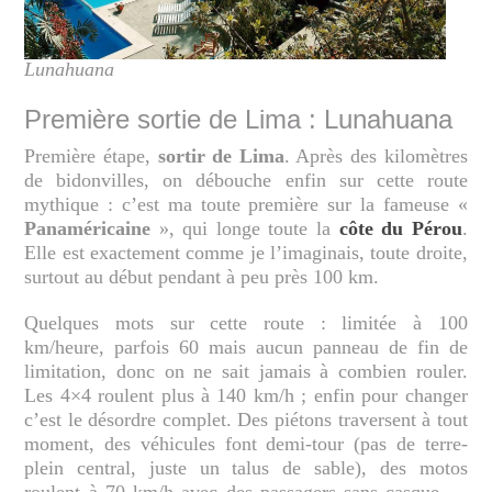
Lunahuana
Première sortie de Lima : Lunahuana
Première étape,
sortir de Lima
. Après des kilomètres
de bidonvilles, on débouche enfin sur cette route
mythique : c’est ma toute première sur la fameuse «
Panaméricaine
», qui longe toute la
côte du Pérou
.
Elle est exactement comme je l’imaginais, toute droite,
surtout au début pendant à peu près 100 km.
Quelques mots sur cette route : limitée à 100
km/heure, parfois 60 mais aucun panneau de fin de
limitation, donc on ne sait jamais à combien rouler.
Les 4×4 roulent plus à 140 km/h ; enfin pour changer
c’est le désordre complet. Des piétons traversent à tout
moment, des véhicules font demi-tour (pas de terre-
plein central, juste un talus de sable), des motos
roulent à 70 km/h avec des passagers sans casque …