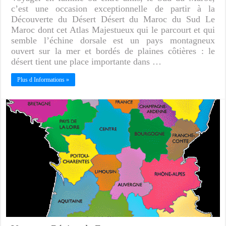
c’est une occasion exceptionnelle de partir à la
Découverte du Désert Désert du Maroc du Sud Le
Maroc dont cet Atlas Majestueux qui le parcourt et qui
semble l’échine dorsale est un pays montagneux
ouvert sur la mer et bordés de plaines côtières : le
désert tient une place importante dans …
Plus d Informations »