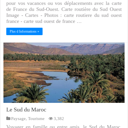
pour vos vacances ou vos déplacements avec la carte
de France du Sud-Ouest. Carte routière du Sud Ouest
Image - Cartes - Photos : carte routiere du sud ouest
france - carte sud ouest de france …
Plus d Informations »
Le Sud du Maroc
Paysage
,
Tourisme
3,382
Voyager en famille ou entre amis, le Sud du Maroc,