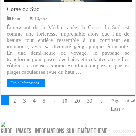
Corse du Sud
France
10,653
Émergeant de la Méditerranée, la Corse du Sud est
comme une forteresse imprenable alors que l’île de
beauté tout entière ressemble à un continent en
miniature, avec sa diversité géographique étonnante.
En une demi-heure de voyage, le paysage se
transforme pour passer des baies étincelantes aux villes
côtières fastueuses comme Bonifacio en passant par les
plages fabuleuses (vue du haut …
Plus d Informations »
1
2
3
4
5
»
10
20
30
...
Page 1 of 46
Last »
Guide - Images - Informations. Sur le même thème :