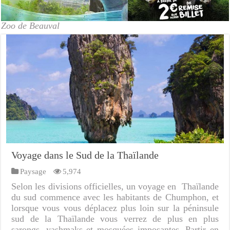
Zoo de Beauval
Voyage dans le Sud de la Thaïlande
Paysage
5,974
Selon les divisions officielles, un voyage en Thaïlande
du sud commence avec les habitants de Chumphon, et
lorsque vous vous déplacez plus loin sur la péninsule
sud de la Thaïlande vous verrez de plus en plus
sarongs, yashmaks et mosquées imposantes. Partir en