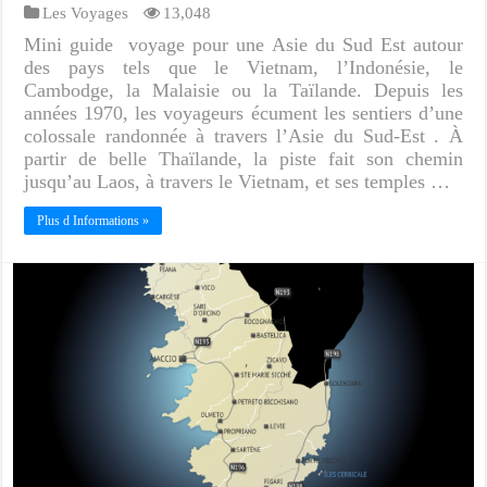
Les Voyages
13,048
Mini guide voyage pour une Asie du Sud Est autour
des pays tels que le Vietnam, l’Indonésie, le
Cambodge, la Malaisie ou la Taïlande. Depuis les
années 1970, les voyageurs écument les sentiers d’une
colossale randonnée à travers l’Asie du Sud-Est . À
partir de belle Thaïlande, la piste fait son chemin
jusqu’au Laos, à travers le Vietnam, et ses temples …
Plus d Informations »