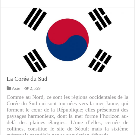
La Corée du Sud
Asie
2,559
Comme au Nord, ce sont les régions occidentales de la
Corée du Sud qui sont tournées vers la mer Jaune, qui
forment le cœur de la République; elles présentent des
paysages harmonieux, dont la mer forme l’horizon au-
delà des plaines élargies. L’une d’elles, cernée de
collines, constitue le site de Séoul; mais la sixième
métropole mondiale par sa population déborde …