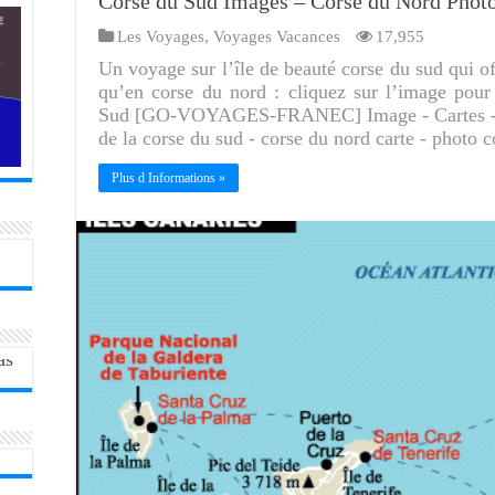
Corse du Sud Images – Corse du Nord Phot
Les Voyages
,
Voyages Vacances
17,955
Un voyage sur l’île de beauté corse du sud qui o
qu’en corse du nord : cliquez sur l’image pour
Sud [GO-VOYAGES-FRANEC] Image - Cartes - Pho
de la corse du sud - corse du nord carte - photo 
Plus d Informations »