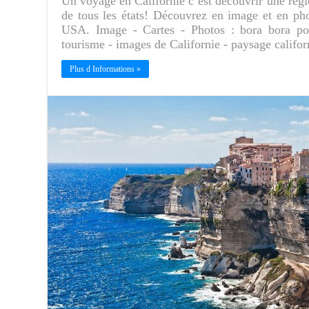
Un voyage en Californie c’est découvrir une régio
de tous les états! Découvrez en image et en phot
USA. Image - Cartes - Photos : bora bora poly
tourisme - images de Californie - paysage califor
Plus d Informations »