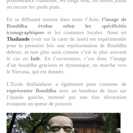
protubérance crânienne, les longs bras, les orteils joints
ou encore les pieds plats.
En se diffusant ensuite dans toute l’Asie,
l’image de
Bouddha évolue selon les spécificités
iconographiques
et les coutumes locales. Ainsi en
Thaïlande
(voir sur la carte de lasie) est expérimentée
pour la première fois une représentation de Bouddha
debout, et non plus assis comme c’est le plus souvent
le cas en
Inde
. En l’occurrence, c’est donc l’image
d’un bouddha gracieux et dynamique, en marche vers
le Nirvana, qui est donnée.
L’Ecole thaïlandaise a également pour coutume de
représenter Bouddha
avec un bandeau de tissu sur
l’épaule gauche, terminé par une fine décoration
évoquent un queue de poisson.