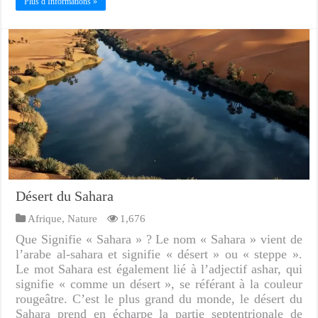
Plus d Informations »
Désert du Sahara
Afrique
,
Nature
1,676
Que Signifie « Sahara » ? Le nom « Sahara » vient de
l’arabe al-sahara et signifie « désert » ou « steppe ».
Le mot Sahara est également lié à l’adjectif ashar, qui
signifie « comme un désert », se référant à la couleur
rougeâtre. C’est le plus grand du monde, le désert du
Sahara prend en écharpe la partie septentrionale de