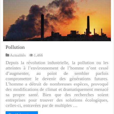
Pollution
Actualités
1,466
Depuis la révolution industrielle, la pollution ou les
atteintes à l’environnement de l’homme n’ont cessé
d’augmenter, au point de sembler parfois
compromettre le devenir des générations futures.
L’homme a détruit de nombreuses espèces, provoqué
des modifications de climat et dramatiquement menacé
sa propre santé. Bien que des recherches soient
entreprises pour trouver des solutions écologiques,
celles-ci, entravées par de multiples …