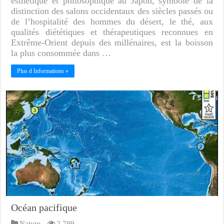
esthétique et philosophique au Japon, symbole de la
distinction des salons occidentaux des siècles passés ou
de l’hospitalité des hommes du désert, le thé, aux
qualités diététiques et thérapeutiques reconnues en
Extrême-Orient depuis des millénaires, est la boisson
la plus consommée dans …
Plus d Informations »
Océan pacifique
Nature
2,799