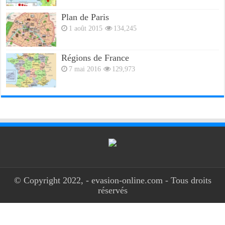
Plan de Paris
1 août 2015
134,245
Régions de France
7 mai 2016
129,973
© Copyright 2022, - evasion-online.com - Tous droits
réservés