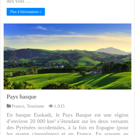
des vols …
Plus d Informations »
Pays basque
France
,
Tourisme
1,935
En basque Euskadi, le Pays Basque est une région
d’environ 20 000 km² s’étendant sur les deux versants
des Pyrénées occidentales, à la fois en Espagne (pour
les quatre cinquièmes) et en France. En voyage au