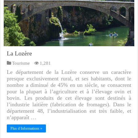
La Lozère
Tourisme
1,281
Le département de la Lozère conserve un caractère
presque exclusivement rural, et ses habitants, dont le
nombre a diminué de 45% en un siècle, se consacrent
pour la plupart à l’agriculture et à l’élevage ovin et
bovin. Les produits de cet élevage sont destinés à
l’industrie laitière (fabrication de fromages). Dans le
département 48, l’industrialisation est très faible, et
n’apparaît …
Plus d Informations »