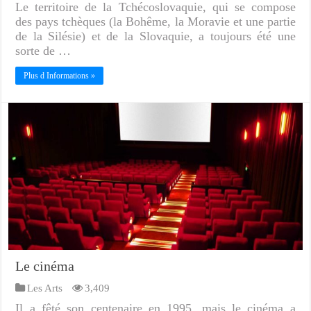
Le territoire de la Tchécoslovaquie, qui se compose
des pays tchèques (la Bohême, la Moravie et une partie
de la Silésie) et de la Slovaquie, a toujours été une
sorte de …
Plus d Informations »
Le cinéma
Les Arts
3,409
Il a fêté son centenaire en 1995, mais le cinéma a