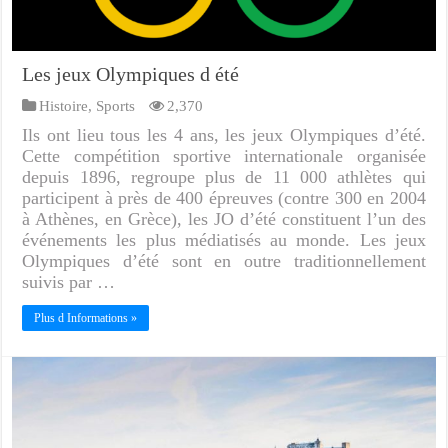
Les jeux Olympiques d été
Histoire
,
Sports
2,370
Ils ont lieu tous les 4 ans, les jeux Olympiques d’été.
Cette compétition sportive internationale organisée
depuis 1896, regroupe plus de 11 000 athlètes qui
participent à près de 400 épreuves (contre 300 en 2004
à Athènes, en Grèce), les JO d’été constituent l’un des
événements les plus médiatisés au monde. Les jeux
Olympiques d’été sont en outre traditionnellement
suivis par …
Plus d Informations »