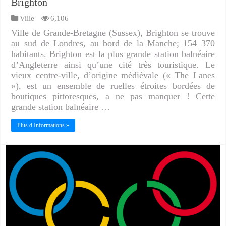
Brighton
Ville
6,106
Ville de Grande-Bretagne (Sussex), Brighton se trouve
au sud de Londres, au bord de la Manche; 154 370
habitants. Brighton est la plus grande station balnéaire
d’Angleterre ainsi qu’une cité très touristique. Le
vieux centre-ville, d’origine médiévale (« The Lanes
»), est un ensemble de ruelles étroites bordées de
boutiques pittoresques, a ne pas manquer ! Cette
grande station balnéaire …
Plus d Informations »