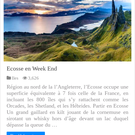
Ecosse en Week End
Iles
3,626
Région au nord de la l’Angleterre, l’Ecosse occupe une
superficie équivalente à 7 fois celle de la France, en
incluant les 800 îles qui s’y rattachent comme les
Orcades, les Shetland, et les Hébrides. Partir en Ecosse
Un grand gaillard en kilt jouant de la cornemuse en
sirotant un whisky hors d’âge devant un lac duquel
dépasse la queue du …