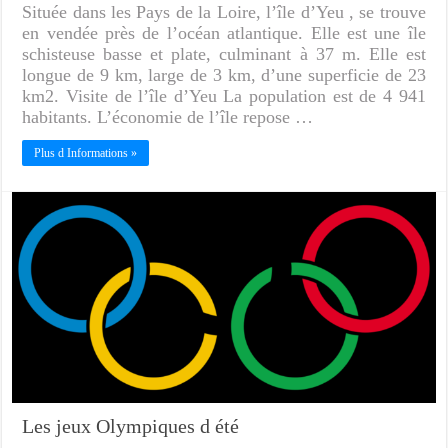
Située dans les Pays de la Loire, l’île d’Yeu , se trouve
en vendée près de l’océan atlantique. Elle est une île
schisteuse basse et plate, culminant à 37 m. Elle est
longue de 9 km, large de 3 km, d’une superficie de 23
km2. Visite de l’île d’Yeu La population est de 4 941
habitants. L’économie de l’île repose …
Plus d Informations »
Les jeux Olympiques d été