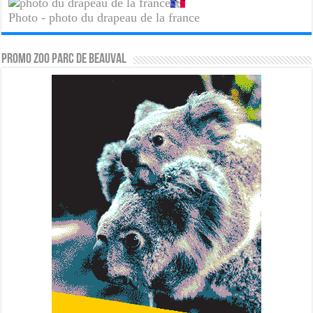
Photo - photo du drapeau de la france
PROMO ZOO PARC DE BEAUVAL