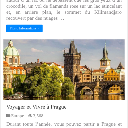
autour d’un lac où ne dépassent que les gros yeux d’un
crocodile, un vol de flamands rose sur un lac étincelant
et, en arrière plan, le sommet du Kilimandjaro
recouvert par des nuages …
Plus d Informations »
Voyager et Vivre à Prague
Europe
3,568
Durant toute l’année, vous pouvez partir à Prague et