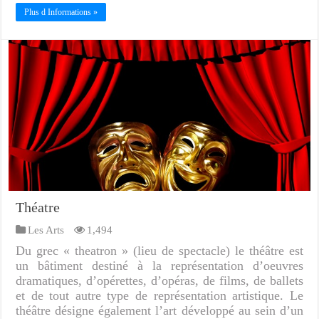
Plus d Informations »
Théatre
Les Arts
1,494
Du grec « theatron » (lieu de spectacle) le théâtre est
un bâtiment destiné à la représentation d’oeuvres
dramatiques, d’opérettes, d’opéras, de films, de ballets
et de tout autre type de représentation artistique. Le
théâtre désigne également l’art développé au sein d’un