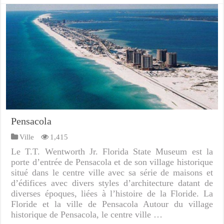
Pensacola
Ville
1,415
Le T.T. Wentworth Jr. Florida State Museum est la
porte d’entrée de Pensacola et de son village historique
situé dans le centre ville avec sa série de maisons et
d’édifices avec divers styles d’architecture datant de
diverses époques, liées à l’histoire de la Floride. La
Floride et la ville de Pensacola Autour du village
historique de Pensacola, le centre ville …