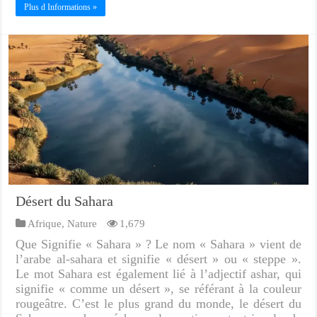
Plus d Informations »
Désert du Sahara
Afrique
,
Nature
1,679
Que Signifie « Sahara » ? Le nom « Sahara » vient de
l’arabe al-sahara et signifie « désert » ou « steppe ».
Le mot Sahara est également lié à l’adjectif ashar, qui
signifie « comme un désert », se référant à la couleur
rougeâtre. C’est le plus grand du monde, le désert du