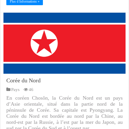
Plus d Informations »
Corée du Nord
Pays
46
En coréen Chosŏn, la Corée du Nord est un pays
d’Asie orientale, situé dans la partie nord de la
péninsule de Corée. Sa capitale est Pyongyang. La
Corée du Nord est bordée au nord par la Chine, au
nord-est par la Russie, à l’est par la mer du Japon, au
sud par la Corée du Sud et à l’ouest par …