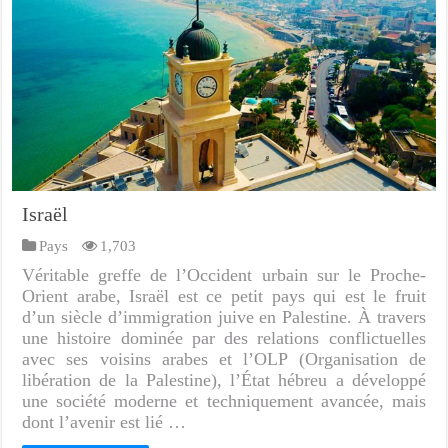
Israël
Pays
1,703
Véritable greffe de l’Occident urbain sur le Proche-
Orient arabe, Israël est ce petit pays qui est le fruit
d’un siècle d’immigration juive en Palestine. À travers
une histoire dominée par des relations conflictuelles
avec ses voisins arabes et l’OLP (Organisation de
libération de la Palestine), l’État hébreu a développé
une société moderne et techniquement avancée, mais
dont l’avenir est lié …