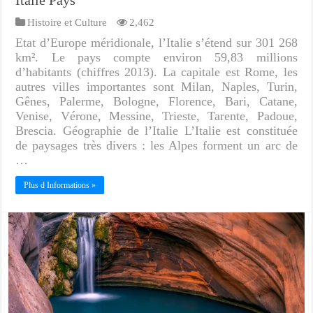
Italie Pays
Histoire et Culture
2,462
Etat d’Europe méridionale, l’Italie s’étend sur 301 268
km². Le pays compte environ 59,83 millions
d’habitants (chiffres 2013). La capitale est Rome, les
autres villes importantes sont Milan, Naples, Turin,
Gênes, Palerme, Bologne, Florence, Bari, Catane,
Venise, Vérone, Messine, Trieste, Tarente, Padoue,
Brescia. Géographie de l’Italie L’Italie est constituée
de paysages très divers : les Alpes forment un arc de
…
Plus d Informations »