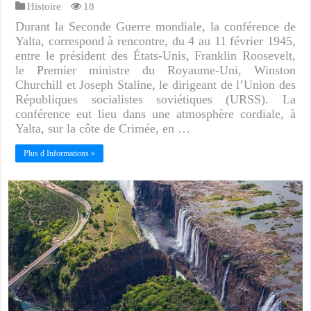
Histoire
18
Durant la Seconde Guerre mondiale, la conférence de
Yalta, correspond à rencontre, du 4 au 11 février 1945,
entre le président des États-Unis, Franklin Roosevelt,
le Premier ministre du Royaume-Uni, Winston
Churchill et Joseph Staline, le dirigeant de l’Union des
Républiques socialistes soviétiques (URSS). La
conférence eut lieu dans une atmosphère cordiale, à
Yalta, sur la côte de Crimée, en …
Plus d Informations »