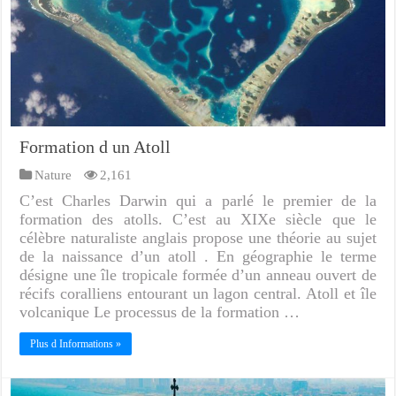
Formation d un Atoll
Nature
2,161
C’est Charles Darwin qui a parlé le premier de la
formation des atolls. C’est au XIXe siècle que le
célèbre naturaliste anglais propose une théorie au sujet
de la naissance d’un atoll . En géographie le terme
désigne une île tropicale formée d’un anneau ouvert de
récifs coralliens entourant un lagon central. Atoll et île
volcanique Le processus de la formation …
Plus d Informations »