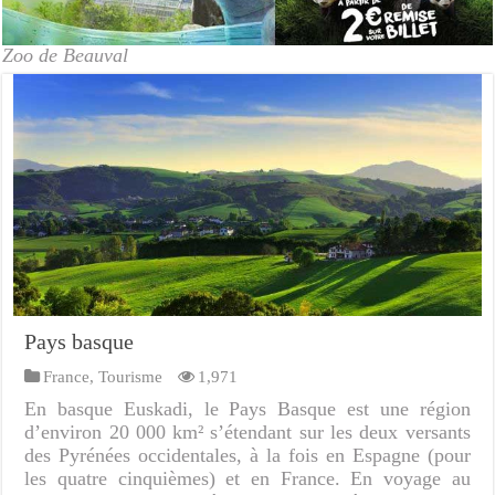
Zoo de Beauval
Pays basque
France
,
Tourisme
1,971
En basque Euskadi, le Pays Basque est une région
d’environ 20 000 km² s’étendant sur les deux versants
des Pyrénées occidentales, à la fois en Espagne (pour
les quatre cinquièmes) et en France. En voyage au