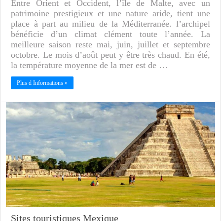
Entre Orient et Occident, l’île de Malte, avec un
patrimoine prestigieux et une nature aride, tient une
place à part au milieu de la Méditerranée. l’archipel
bénéficie d’un climat clément toute l’année. La
meilleure saison reste mai, juin, juillet et septembre
octobre. Le mois d’août peut y être très chaud. En été,
la température moyenne de la mer est de …
Plus d Informations »
Sites touristiques Mexique